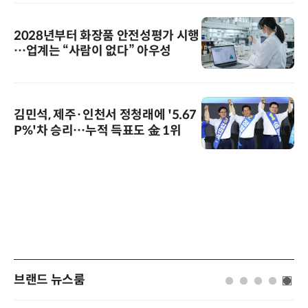
2028년부터 화장품 안전성평가 시행
…업계는 “사람이 없다” 아우성
김민석, 제주·인천서 정청래에 '5.67
P%'차 승리…누적 득표도 金 1위
브랜드 뉴스룸