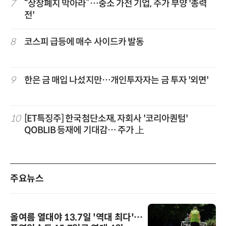
7
“상장폐지 막아라”…중소 가전 기업, 주가 부양 '총력
전'
8
코스피 급등에 매수 사이드카 발동
9
한은 금 매입 나섰지만…개인투자자는 금 투자 '외면'
10
[ET특징주] 한국첨단소재, 자회사 '코리아퀀텀'
QOBLIB 등재에 기대감… 주가 上
주요뉴스
올여름 열대야 13.7일 '역대 최다'…