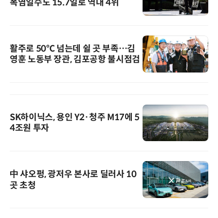
폭염일수도 15.7일로 역대 4위
활주로 50℃ 넘는데 쉴 곳 부족…김
영훈 노동부 장관, 김포공항 불시점검
SK하이닉스, 용인 Y2·청주 M17에 5
4조원 투자
中 샤오펑, 광저우 본사로 딜러사 10
곳 초청