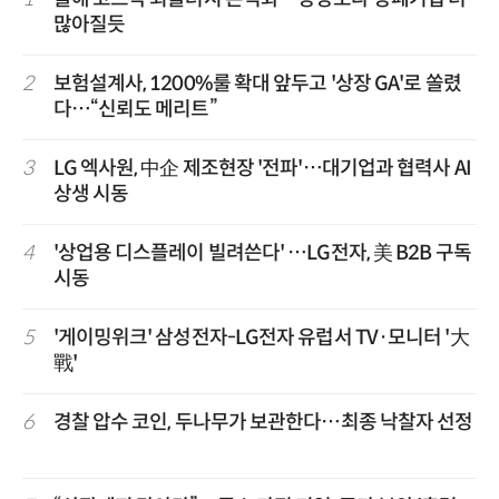
많아질듯
2
보험설계사, 1200%룰 확대 앞두고 '상장 GA'로 쏠렸
다…“신뢰도 메리트”
3
LG 엑사원, 中企 제조현장 '전파'…대기업과 협력사 AI
상생 시동
4
'상업용 디스플레이 빌려쓴다' …LG전자, 美 B2B 구독
시동
5
'게이밍위크' 삼성전자-LG전자 유럽서 TV·모니터 '大
戰'
6
경찰 압수 코인, 두나무가 보관한다…최종 낙찰자 선정