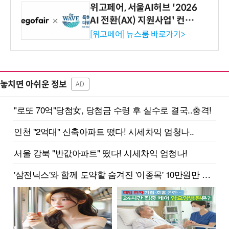
위고페어, 서울AI허브 '2026
AI 전환(AX) 지원사업' 컨소
시엄 선정
[위고페어] 뉴스룸 바로가기>
놓치면 아쉬운 정보
AD