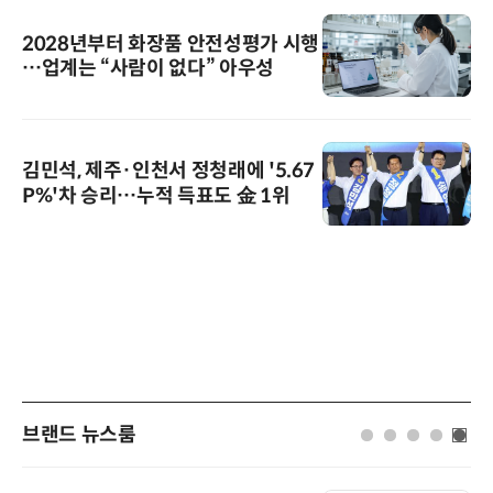
2028년부터 화장품 안전성평가 시행
…업계는 “사람이 없다” 아우성
김민석, 제주·인천서 정청래에 '5.67
P%'차 승리…누적 득표도 金 1위
브랜드 뉴스룸