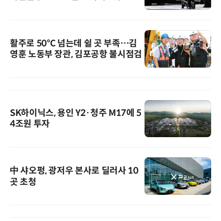
활주로 50℃ 넘는데 쉴 곳 부족…김
영훈 노동부 장관, 김포공항 불시점검
SK하이닉스, 용인 Y2·청주 M17에 5
4조원 투자
中 샤오펑, 광저우 본사로 딜러사 10
곳 초청