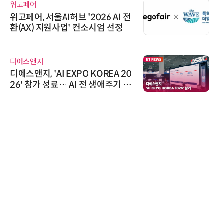
위고페어
위고페어, 서울AI허브 '2026 AI 전
환(AX) 지원사업' 컨소시엄 선정
디에스앤지
디에스앤지, 'AI EXPO KOREA 20
26' 참가 성료… AI 전 생애주기 아
우르는 통합 솔루션 선봬