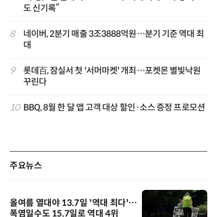
도 신기록”
8
네이버, 2분기 매출 3조3888억원…분기 기준 역대 최
대
9
롯데百, 잠실서 첫 '서머마켓' 개최…포켓몬 별빛낙원
꾸린다
10
BBQ, 8월 한 달 앱 고객 대상 할인·소스 증정 프로모션
주요뉴스
올여름 열대야 13.7일 '역대 최다'…
폭염일수도 15.7일로 역대 4위