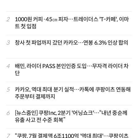
2
1000원 커피·45㎝ 피자…트레이더스 'T-카페', 이마
트 첫 입점
3
창사 첫 파업까지 갔던 카카오…연봉 6.3% 인상 합의
4
배민, 라이더 PASS 본인인증 도입…무자격 라이더 차
단
5
카카오, 역대 최대 분기 실적…카톡에 쿠팡이츠 연동해
주문부터 결제까지
6
[뉴스줌인] 쿠팡Inc, 2분기 '어닝쇼크'…“내년 중순께
유출 사고 전 수준 회복”
7
“쿠팡, 7월 결제액 6조1100억 '역대 최대'…쿠팡이츠