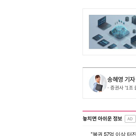
송혜영 기자
증권사 '1조
놓치면 아쉬운 정보
AD