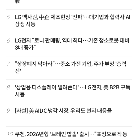
戰'
5
LG 엑사원, 中企 제조현장 '전파'…대기업과 협력사 AI
상생 시동
6
LG전자 “로니 판매량, 역대 최다…기존 청소로봇 대비
3배 증가”
7
“상장폐지 막아라”…중소 가전 기업, 주가 부양 '총력
전'
8
'상업용 디스플레이 빌려쓴다' …LG전자, 美 B2B 구독
시동
9
[사설] 美 AIDC 냉각 시장, 우리도 현지 대응을
10
쿠첸, 2026년형 '브레인 밥솥' 출시…“표정으로 작동