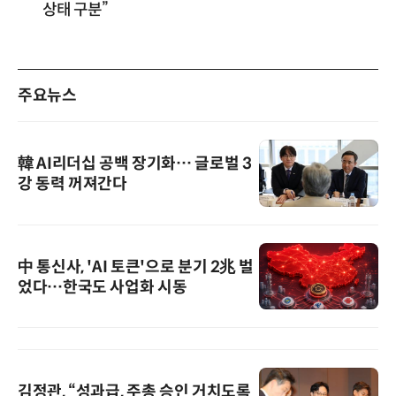
상태 구분”
주요뉴스
韓 AI리더십 공백 장기화… 글로벌 3
강 동력 꺼져간다
中 통신사, 'AI 토큰'으로 분기 2兆 벌
었다…한국도 사업화 시동
김정관, “성과급, 주총 승인 거치도록