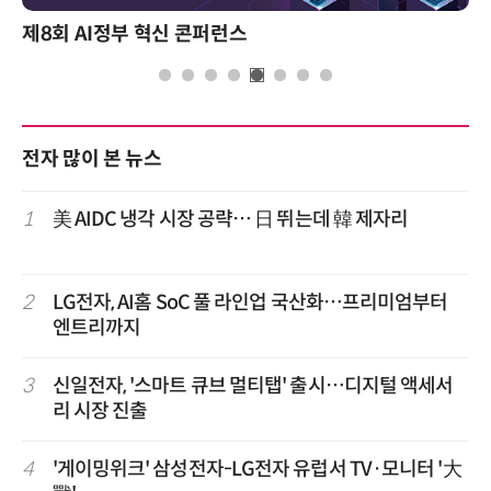
제8회 AI정부 혁신 콘퍼런스
전자 많이 본 뉴스
1
美 AIDC 냉각 시장 공략… 日 뛰는데 韓 제자리
2
LG전자, AI홈 SoC 풀 라인업 국산화…프리미엄부터
엔트리까지
3
신일전자, '스마트 큐브 멀티탭' 출시…디지털 액세서
리 시장 진출
4
'게이밍위크' 삼성전자-LG전자 유럽서 TV·모니터 '大