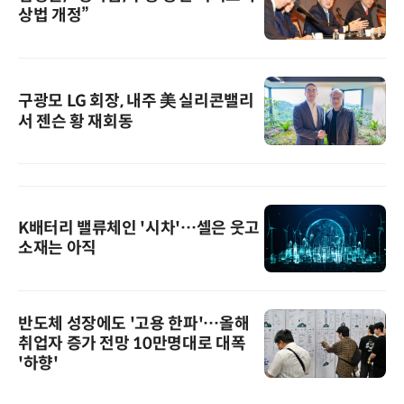
상법 개정”
구광모 LG 회장, 내주 美 실리콘밸리
서 젠슨 황 재회동
K배터리 밸류체인 '시차'…셀은 웃고
소재는 아직
반도체 성장에도 '고용 한파'…올해
취업자 증가 전망 10만명대로 대폭
'하향'