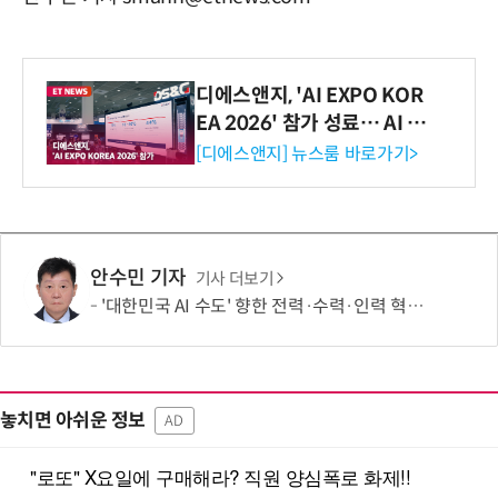
디에스앤지, 'AI EXPO KOR
EA 2026' 참가 성료… AI 전
생애주기 아우르는 통합 솔루
[디에스앤지] 뉴스룸 바로가기>
션 선봬 [영상]
안수민 기자
기사 더보기
'대한민국 AI 수도' 향한 전력·수력·인력 혁신 시동…'충남 3력 혁신 TF 회의 첫 개최
놓치면 아쉬운 정보
AD