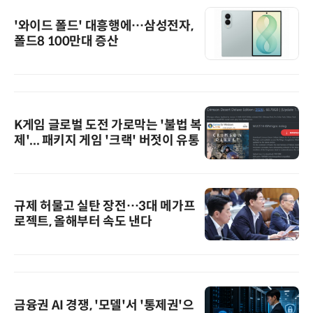
'와이드 폴드' 대흥행에…삼성전자,
폴드8 100만대 증산
K게임 글로벌 도전 가로막는 '불법 복
제'... 패키지 게임 '크랙' 버젓이 유통
규제 허물고 실탄 장전…3대 메가프
로젝트, 올해부터 속도 낸다
금융권 AI 경쟁, '모델'서 '통제권'으