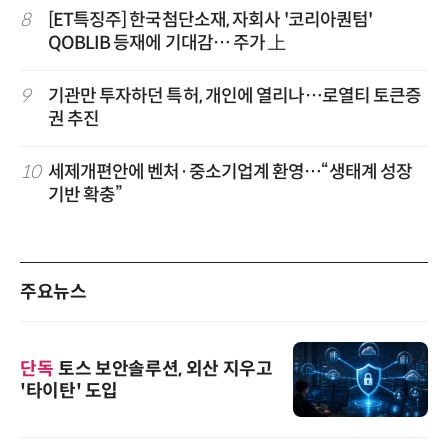
8
[ET특징주] 한국첨단소재, 자회사 '코리아퀀텀'
QOBLIB 등재에 기대감… 주가 上
9
기관만 투자하던 특허, 개인에 열리나…로열티 토큰증
권 추진
10
세제개편안에 벤처·중소기업계 환영…“생태계 성장
기반 확충”
주요뉴스
단독
토스 보안솔루션, 외산 지우고
'타이탄' 도입