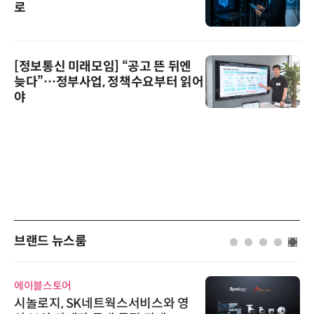
로
[정보통신 미래모임] “공고 뜬 뒤엔
늦다”…정부사업, 정책수요부터 읽어
야
브랜드 뉴스룸
에이블스토어
시놀로지, SK네트웍스서비스와 영