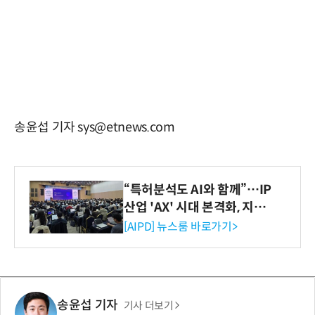
송윤섭 기자 sys@etnews.com
“특허분석도 AI와 함께”…IP
산업 'AX' 시대 본격화, 지식
재산처 1호 AI IP데이터분석
[AIPD] 뉴스룸 바로가기>
사 탄생
송윤섭 기자
기사 더보기