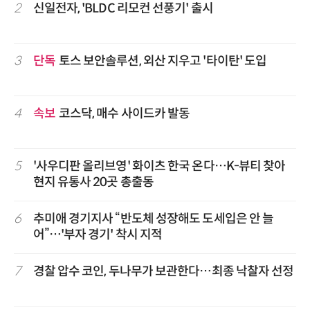
2
신일전자, 'BLDC 리모컨 선풍기' 출시
3
단독
토스 보안솔루션, 외산 지우고 '타이탄' 도입
4
속보
코스닥, 매수 사이드카 발동
5
'사우디판 올리브영' 화이츠 한국 온다…K-뷰티 찾아
현지 유통사 20곳 총출동
6
추미애 경기지사 “반도체 성장해도 도세입은 안 늘
어”…'부자 경기' 착시 지적
7
경찰 압수 코인, 두나무가 보관한다…최종 낙찰자 선정