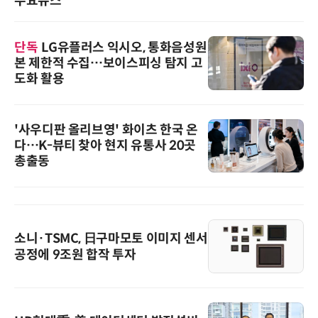
주요뉴스
단독
LG유플러스 익시오, 통화음성원
본 제한적 수집…보이스피싱 탐지 고
도화 활용
'사우디판 올리브영' 화이츠 한국 온
다…K-뷰티 찾아 현지 유통사 20곳
총출동
소니·TSMC, 日구마모토 이미지 센서
공정에 9조원 합작 투자