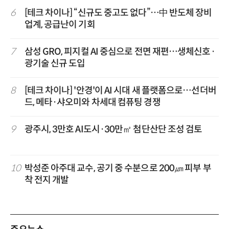
6
[테크 차이나] “신규도 중고도 없다”…中 반도체 장비
업계, 공급난이 기회
7
삼성 GRO, 피지컬 AI 중심으로 전면 재편…생체신호·
광기술 신규 도입
8
[테크 차이나] '안경'이 AI 시대 새 플랫폼으로…선더버
드, 메타·샤오미와 차세대 컴퓨팅 경쟁
9
광주시, 3만호 AI도시·30만㎡ 첨단산단 조성 검토
10
박성준 아주대 교수, 공기 중 수분으로 200㎛ 피부 부
착 전지 개발