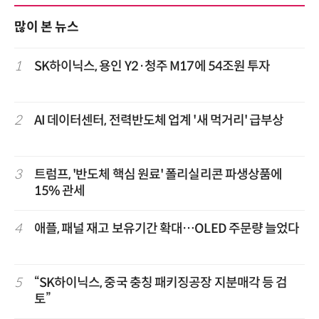
많이 본 뉴스
1
SK하이닉스, 용인 Y2·청주 M17에 54조원 투자
2
AI 데이터센터, 전력반도체 업계 '새 먹거리' 급부상
3
트럼프, '반도체 핵심 원료' 폴리실리콘 파생상품에
15% 관세
4
애플, 패널 재고 보유기간 확대…OLED 주문량 늘었다
5
“SK하이닉스, 중국 충칭 패키징공장 지분매각 등 검
토”