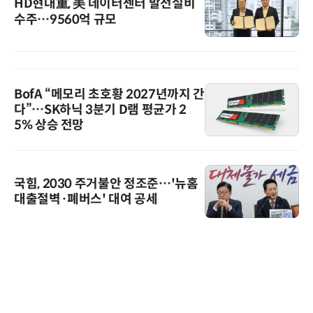
HD현대重, 美 데이터센터 발전설비
수주…9560억 규모
BofA “메모리 초호황 2027년까지 간
다”…SK하닉 3분기 D램 평균가 2
5% 상승 전망
국힘, 2030 주거불안 정조준…'뉴홈
대출절벽·폐버스' 대여 공세