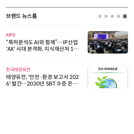
브랜드 뉴스룸
AIPD
“특허분석도 AI와 함께”…IP산업
'AX' 시대 본격화, 지식재산처 1호
AI IP데이터분석사 탄생
한국태양유전
태양유전, '안전·환경 보고서 202
6' 발간…2030년 SBT 수준 온실
가스 감축 추진