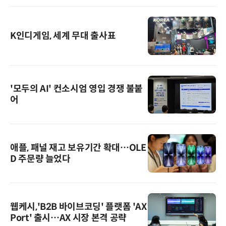
K인디게임, 세계 무대 출사표
'모두의 AI' 컨소시엄 영입 경쟁 불붙
어
애플, 패널 재고 보유기간 확대…OLE
D 주문량 늘었다
웹케시,'B2B 바이브코딩' 플랫폼 'AX
Port' 출시…AX 시장 본격 공략