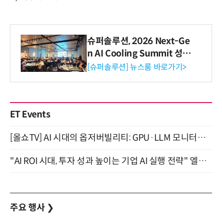
슈퍼솔루션, 2026 Next-Ge
n AI Cooling Summit 성황
리 성료
[슈퍼솔루션] 뉴스룸 바로가기>
ET Events
[올쇼TV] AI 시대의 옵저버빌리티: GPU·LLM 모니터링부터 AI 기반 장애 대응까지 (8/11 생방송)
"AI ROI 시대, 투자 성과 높이는 기업 AI 실행 전략" 엘타워 6층 (9월 18일)
주요 행사
❯