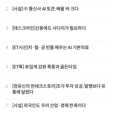
2
[사설] 中 통신사 AI 토큰, 배울 바 크다
3
[데스크라인]신용에도 사다리가 필요하다
4
[ET시선]지·필·공 빈틈 메우는 AI 기본의료
5
[ET톡] 車업계 감원 폭풍과 골든타임
6
[정유신의 핀테크스토리]조각 투자 성공, 발행보다 유
통에 달렸다
7
[사설] 외국인도 우리 산업·경제 한축이다