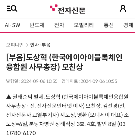
AI·SW
반도체
전자
모빌리티
통신
경제
오피니언
인사·부음
[부음]도상혁 (한국에이아이블록체인
융합원 사무총장) 모친상
발행일 : 2024-09-06 10:55
업데이트 : 2024-09-06 10:55
▲ 권태순씨 별세, 도상혁 (한국에이아이블록체인융합원
사무총장· 전, 전자신문인터넷 이사) 모친상, 김선경(전,
전자신문사 교열부기자) 시모상, 영환 (오디세이 대표) 조
모상=6일, 분당차병원 장례식장 3호. 4호, 발인 8일 (03
1)780-6170