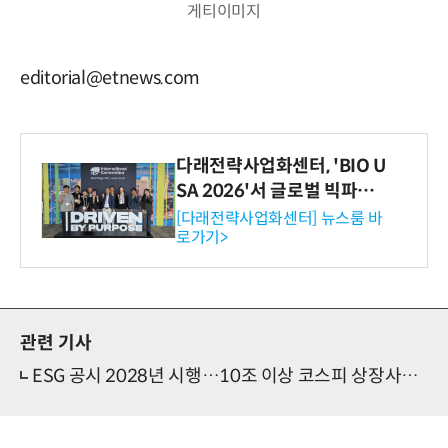
게티이미지
editorial@etnews.com
다래전략사업화센터, 'BIO U
SA 2026'서 글로벌 빅파마
와의 비즈니스 미팅 지원…K
[다래전략사업화센터] 뉴스룸 바
로가기>
-바이오 해외 진출 교두보 확
보
관련 기사
ESG 공시 2028년 시행…10조 이상 코스피 상장사부터 의무화