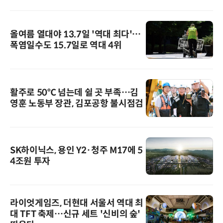
올여름 열대야 13.7일 '역대 최다'…
폭염일수도 15.7일로 역대 4위
활주로 50℃ 넘는데 쉴 곳 부족…김
영훈 노동부 장관, 김포공항 불시점검
SK하이닉스, 용인 Y2·청주 M17에 5
4조원 투자
라이엇게임즈, 더현대 서울서 역대 최
대 TFT 축제…신규 세트 '신비의 숲'