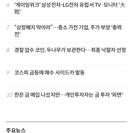
6
'게이밍위크' 삼성전자-LG전자 유럽서 TV·모니터 '大
戰'
7
“상장폐지 막아라”…중소 가전 기업, 주가 부양 '총력
전'
8
경찰 압수 코인, 두나무가 보관한다…최종 낙찰자 선정
9
코스피 급등에 매수 사이드카 발동
10
한은 금 매입 나섰지만…개인투자자는 금 투자 '외면'
주요뉴스