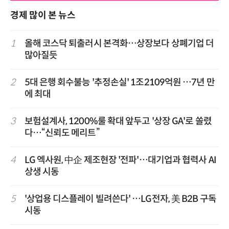
경제 많이 본 뉴스
1
올해 코스닥 퇴출러시 본격화…상장보다 상폐기업 더
많아질듯
2
5대 은행 회수불능 '추정손실' 1조2109억원 …7년 만
에 최대
3
보험설계사, 1200%룰 확대 앞두고 '상장 GA'로 쏠렸
다…“신뢰도 메리트”
4
LG 엑사원, 中企 제조현장 '전파'…대기업과 협력사 AI
상생 시동
5
'상업용 디스플레이 빌려쓴다' …LG전자, 美 B2B 구독
시동