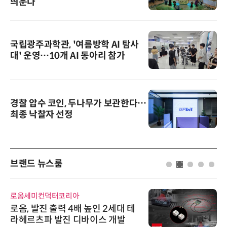
띄운다
국립광주과학관, '여름방학 AI 탐사
대' 운영…10개 AI 동아리 참가
경찰 압수 코인, 두나무가 보관한다…
최종 낙찰자 선정
브랜드 뉴스룸
로옴세미컨덕터코리아
로옴, 발진 출력 4배 높인 2세대 테
라헤르츠파 발진 디바이스 개발