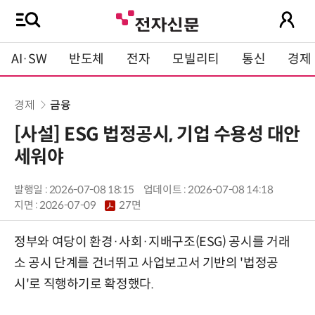
AI·SW
반도체
전자
모빌리티
통신
경제
경제
금융
[사설] ESG 법정공시, 기업 수용성 대안
세워야
발행일 : 2026-07-08 18:15
업데이트 : 2026-07-08 14:18
지면 :
2026-07-09
27면
정부와 여당이 환경·사회·지배구조(ESG) 공시를 거래
소 공시 단계를 건너뛰고 사업보고서 기반의 '법정공
시'로 직행하기로 확정했다.