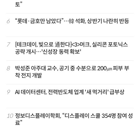
토”
6
“롯데·금호만 남았다”…韓 석화, 상반기 나란히 반등
7
[테크데이, 빛으로 通한다]<3>머크, 실리콘 포토닉스
공략 개시…'신성장 동력 확보'
8
박성준 아주대 교수, 공기 중 수분으로 200㎛ 피부 부
착 전지 개발
9
AI 데이터센터, 전력반도체 업계 '새 먹거리' 급부상
10
정보디스플레이학회, “디스플레이 스쿨 354명 참여 성
료”