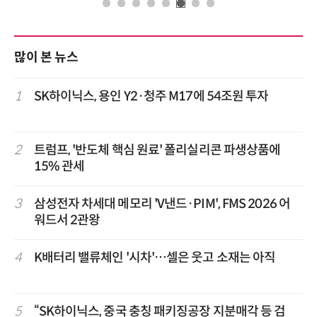
많이 본 뉴스
1
SK하이닉스, 용인 Y2·청주 M17에 54조원 투자
2
트럼프, '반도체 핵심 원료' 폴리실리콘 파생상품에
15% 관세
3
삼성전자 차세대 메모리 'V낸드·PIM', FMS 2026 어
워드서 2관왕
4
K배터리 밸류체인 '시차'…셀은 웃고 소재는 아직
5
“SK하이닉스, 중국 충칭 패키징공장 지분매각 등 검