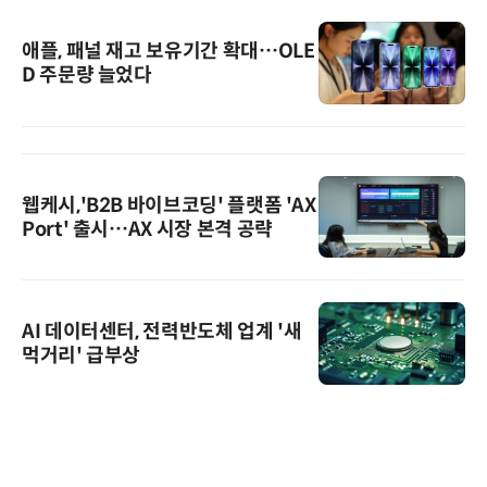
애플, 패널 재고 보유기간 확대…OLE
D 주문량 늘었다
웹케시,'B2B 바이브코딩' 플랫폼 'AX
Port' 출시…AX 시장 본격 공략
AI 데이터센터, 전력반도체 업계 '새
먹거리' 급부상