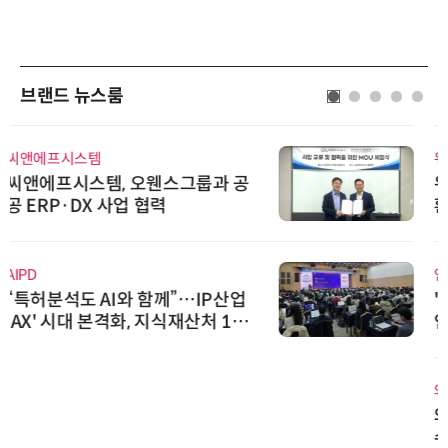
브랜드 뉴스룸
위고페어
위고페어, 서울AI허브 '2026 AI 전
환(AX) 지원사업' 컨소시엄 선정
인아그룹
'자동화 산업의 새로운 가능성'…
인아그룹 전국 7개 도시 세미나 페
어 개최
와이즈스톤
와이즈스톤, 에이데이타 'SCV 기반
수집 데이터'에 DQ인증 최고 등급