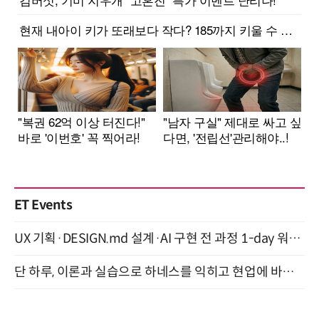
ET Events
UX 기획·DESIGN.md 설계·AI 구현 전 과정 1-day 워크숍 with Claude Code·Codex 9월 15일 개최
단 하루, 이론과 실습으로 하네스를 익히고 현업에 바로 쓰는 핸즈온 워크숍 (8/20)