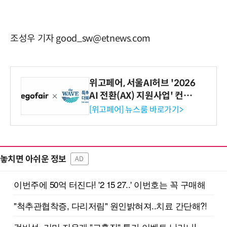
조성우 기자 good_sw@etnews.com
위고페어, 서울AI허브 '2026
AI 전환(AX) 지원사업' 컨소
시엄 선정
[위고페어] 뉴스룸 바로가기>
놓치면 아쉬운 정보
AD