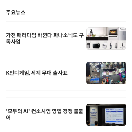
주요뉴스
가전 패러다임 바뀐다 파나소닉도 구
독사업
K인디게임, 세계 무대 출사표
'모두의 AI' 컨소시엄 영입 경쟁 불붙
어