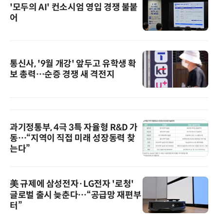
'모두의 AI' 컨소시엄 영입 경쟁 불붙
어
통신사, '9월 개강' 앞두고 유학생 확
보 총력…순증 경쟁 새 격전지
과기정통부, 4극 3특 자율형 R&D 가
동…“지역이 직접 미래 성장동력 찾
는다”
美 규제에 삼성전자·LG전자 '로청'
글로벌 출시 늦춘다…“공급망 재편부
터”