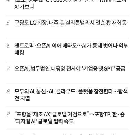
X' 가보니
5
구광모 LG 회장, 내주 美 실리콘밸리서 젠슨 황 재회동
6
앤트로픽·오픈AI 이어 메타도…AI가 통제 벗어나 외부
해킹
7
오픈AI, 법무법인 태평양 전사에 '기업용 챗GPT' 공급
8
모두의 AI, 통신·AI·클라우드·플랫폼 참전한다…탐색
전 치열
9
“포항을 '제조 AX' 글로벌 거점으로”…포항TP, 한·중
'피지컬 AI' 글로벌 협력 속도