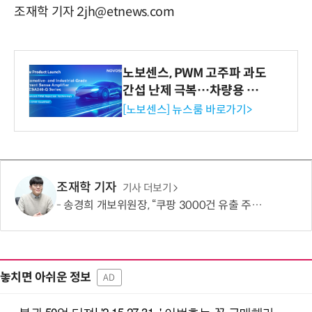
조재학 기자 2jh@etnews.com
노보센스, PWM 고주파 과도
간섭 난제 극복…차량용 전
류 감지 증폭기
[노보센스] 뉴스룸 바로가기>
조재학 기자
기사 더보기
송경희 개보위원장, “쿠팡 3000건 유출 주장 사실과 달라…엄정 처분할 것”
놓치면 아쉬운 정보
AD