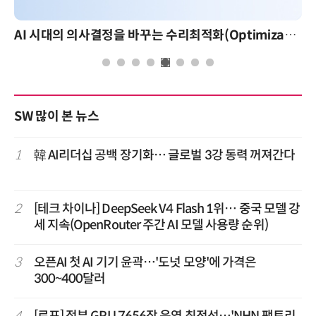
AI 시대의 의사결정을 바꾸는 수리최적화(Optimization): 실제 산업 적용 사례와 활용 전략
SW 많이 본 뉴스
1
韓 AI리더십 공백 장기화… 글로벌 3강 동력 꺼져간다
2
[테크 차이나] DeepSeek V4 Flash 1위… 중국 모델 강
세 지속(OpenRouter 주간 AI 모델 사용량 순위)
3
오픈AI 첫 AI 기기 윤곽…'도넛 모양'에 가격은
300~400달러
4
[르포] 정부 GPU 7656장 운영 최전선…'NHN 팩토리