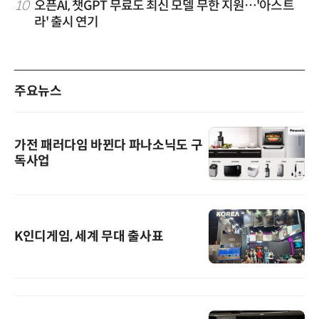
10
오픈AI, 챗GPT 무료도 최신 모델 무한 지원…'아스트
라' 출시 연기
주요뉴스
가전 패러다임 바뀐다 파나소닉도 구
독사업
K인디게임, 세계 무대 출사표