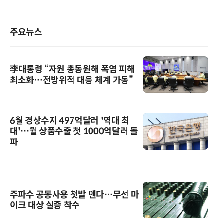
주요뉴스
李대통령 “자원 총동원해 폭염 피해
최소화…전방위적 대응 체계 가동”
6월 경상수지 497억달러 '역대 최
대'…월 상품수출 첫 1000억달러 돌
파
주파수 공동사용 첫발 뗀다…무선 마
이크 대상 실증 착수