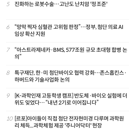
5
진화하는 로봇수술…고난도 난치암 '정조준'
6
“망막 찍자 심혈관 고위험 판정”…정부, 첨단 의료 AI
임상 확산 지원
7
“아스트라제네카·BMS, 577조원 규모 초대형 합병 논
의”
8
특구재단, 한·미 첨단바이오 협력 강화…존스홉킨스·
하버드와 기술사업화 논의
9
[K-과학인재 고등학생 캠프] 반도체·바이오 실험에 더
위도 잊었다… “내년 2기로 이어집니다”
10
[르포]아이들이 직접 첨단 전자현미경 다루며 과학원
리 체득...과학체험 제공 '주니어닥터' 현장