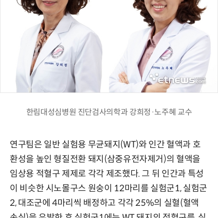
한림대성심병원 진단검사의학과 강희정·노주혜 교수
연구팀은 일반 실험용 무균돼지(WT)와 인간 혈액과 호
환성을 높인 형질전환 돼지(삼중유전자제거)의 혈액을
임상용 적혈구 제제로 각각 제조했다. 그 뒤 인간과 특성
이 비슷한 시노몰구스 원숭이 12마리를 실험군1, 실험군
2, 대조군에 4마리씩 배정하고 각각 25%의 실혈(혈액
손실)을 유발한 후 실험군1에는 WT 돼지의 적혈구를, 실