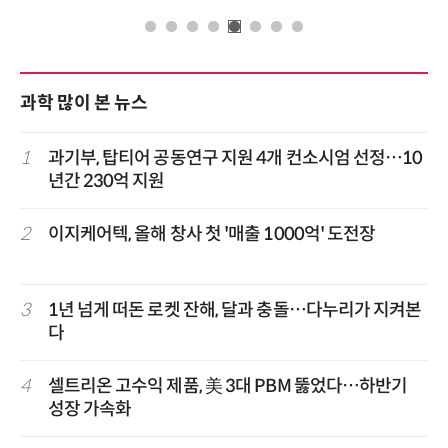
과학 많이 본 뉴스
1
과기부, 탑티어 공동연구 지원 4개 컨소시엄 선정…10
년간 230억 지원
2
이지케어텍, 올해 창사 첫 '매출 1000억' 도전장
3
1년 넘게 떠돈 로켓 잔해, 달과 충돌…다누리가 지켜본
다
4
셀트리온 고수익 제품, 美 3대 PBM 뚫었다…하반기
성장 가속화