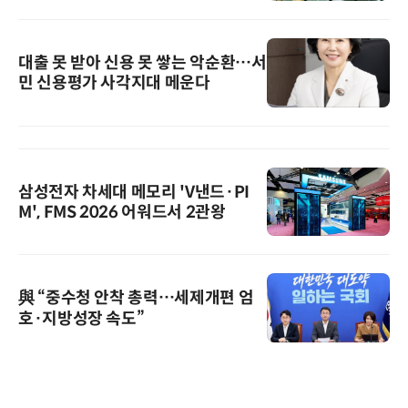
대출 못 받아 신용 못 쌓는 악순환…서
민 신용평가 사각지대 메운다
삼성전자 차세대 메모리 'V낸드·PI
M', FMS 2026 어워드서 2관왕
與 “중수청 안착 총력…세제개편 엄
호·지방성장 속도”