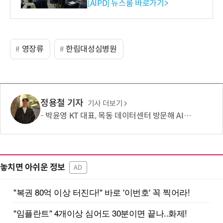
재산처 1호 AI IP데이터분석
[AIPD] 뉴스룸 바로가기>
사 탄생
영장류
한림대성심병원
정용철 기자
기사 더보기
박윤영 KT 대표, 목동 데이터센터 방문해 AIDC 기술 점검
놓치면 아쉬운 정보
AD