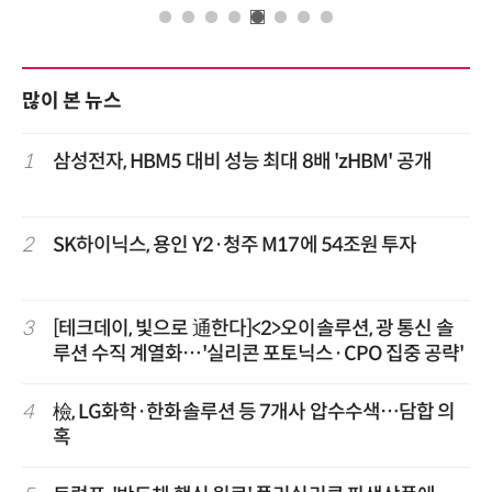
많이 본 뉴스
1
삼성전자, HBM5 대비 성능 최대 8배 'zHBM' 공개
2
SK하이닉스, 용인 Y2·청주 M17에 54조원 투자
3
[테크데이, 빛으로 通한다]<2>오이솔루션, 광 통신 솔
루션 수직 계열화…'실리콘 포토닉스·CPO 집중 공략'
4
檢, LG화학·한화솔루션 등 7개사 압수수색…담합 의
혹