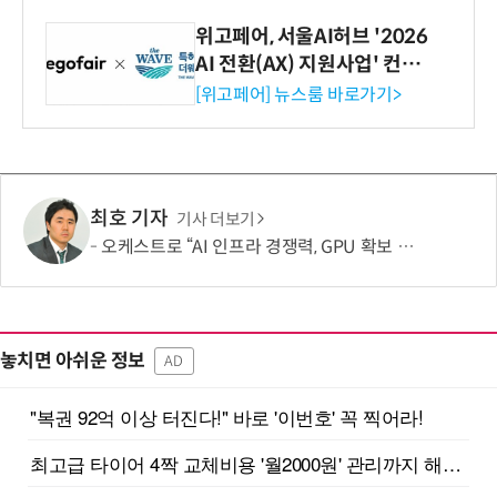
위고페어, 서울AI허브 '2026
AI 전환(AX) 지원사업' 컨소
시엄 선정
[위고페어] 뉴스룸 바로가기>
최호 기자
기사 더보기
오케스트로 “AI 인프라 경쟁력, GPU 확보 넘어 '운영 효율'이 좌우”
놓치면 아쉬운 정보
AD