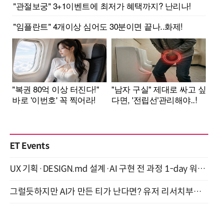
ET Events
UX 기획·DESIGN.md 설계·AI 구현 전 과정 1-day 워크숍 with Claude Code·Codex 9월 15일 개최
그럴듯하지만 AI가 만든 티가 난다면? 유저 리서치부터 배포까지! (9/15)