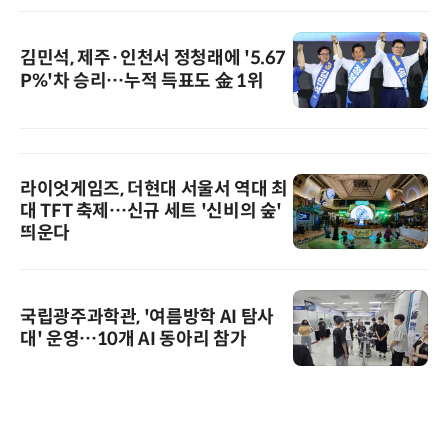
김민석, 제주·인천서 정청래에 '5.67
P%'차 승리…누적 득표도 金 1위
라이엇게임즈, 더현대 서울서 역대 최
대 TFT 축제…신규 세트 '신비의 숲'
띄운다
국립광주과학관, '여름방학 AI 탐사
대' 운영…10개 AI 동아리 참가