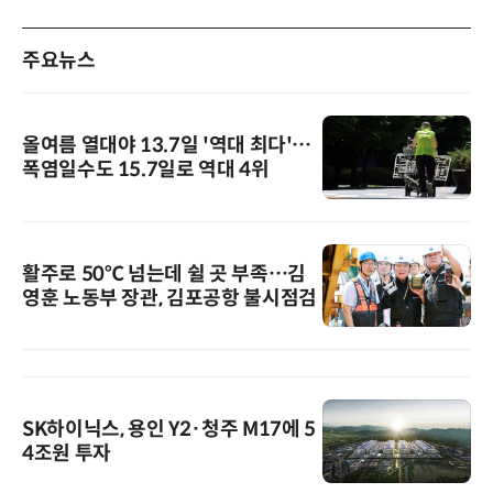
주요뉴스
올여름 열대야 13.7일 '역대 최다'…
폭염일수도 15.7일로 역대 4위
활주로 50℃ 넘는데 쉴 곳 부족…김
영훈 노동부 장관, 김포공항 불시점검
SK하이닉스, 용인 Y2·청주 M17에 5
4조원 투자