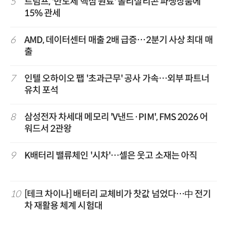
5
트럼프, '반도체 핵심 원료' 폴리실리콘 파생상품에
15% 관세
6
AMD, 데이터센터 매출 2배 급증…2분기 사상 최대 매
출
7
인텔 오하이오 팹 '초과근무' 공사 가속…외부 파트너
유치 포석
8
삼성전자 차세대 메모리 'V낸드·PIM', FMS 2026 어
워드서 2관왕
9
K배터리 밸류체인 '시차'…셀은 웃고 소재는 아직
10
[테크 차이나] 배터리 교체비가 찻값 넘었다…中 전기
차 재활용 체계 시험대