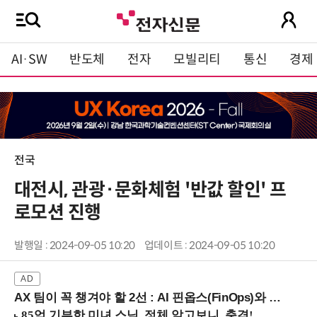
AI·SW
반도체
전자
모빌리티
통신
경제
전국
대전시, 관광·문화체험 '반값 할인' 프
로모션 진행
발행일 : 2024-09-05 10:20
업데이트 : 2024-09-05 10:20
AX 팀이 꼭 챙겨야 할 2선 : AI 핀옵스(FinOps)와 토큰 거버넌스 (8/21 잠실역)