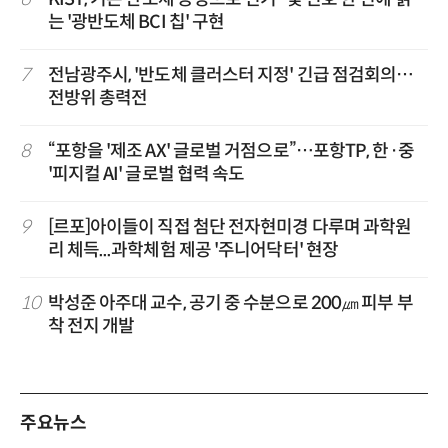
는 '광반도체 BCI 칩' 구현
7
전남광주시, '반도체 클러스터 지정' 긴급 점검회의…
전방위 총력전
8
“포항을 '제조 AX' 글로벌 거점으로”…포항TP, 한·중
'피지컬 AI' 글로벌 협력 속도
9
[르포]아이들이 직접 첨단 전자현미경 다루며 과학원
리 체득...과학체험 제공 '주니어닥터' 현장
10
박성준 아주대 교수, 공기 중 수분으로 200㎛ 피부 부
착 전지 개발
주요뉴스