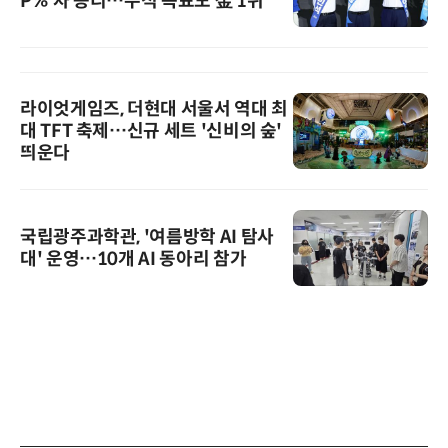
P%'차 승리…누적 득표도 金 1위
라이엇게임즈, 더현대 서울서 역대 최
대 TFT 축제…신규 세트 '신비의 숲'
띄운다
국립광주과학관, '여름방학 AI 탐사
대' 운영…10개 AI 동아리 참가