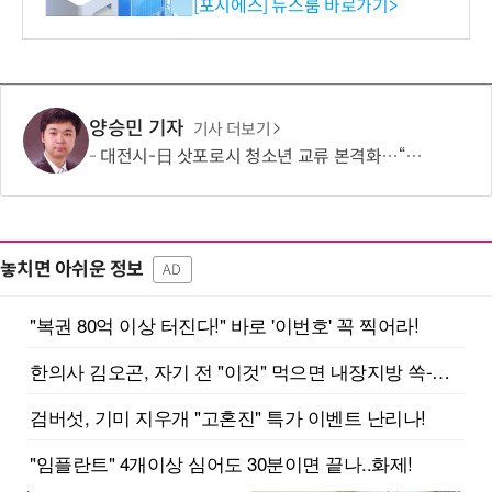
환원 강화” 계획 공시
[포시에스] 뉴스룸 바로가기>
양승민 기자
기사 더보기
대전시-日 삿포로시 청소년 교류 본격화…“미래세대가 잇는 도시외교”
놓치면 아쉬운 정보
AD