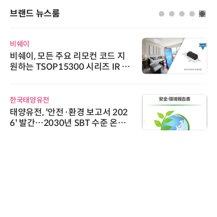
브랜드 뉴스룸
비쉐이
비쉐이, 모든 주요 리모컨 코드 지
원하는 TSOP15300 시리즈 IR 수
신기 출시
한국태양유전
태양유전, '안전·환경 보고서 202
6' 발간…2030년 SBT 수준 온실
가스 감축 추진