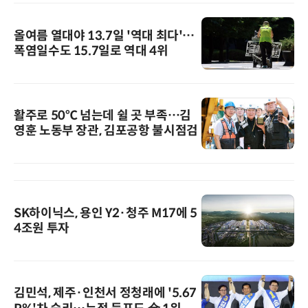
올여름 열대야 13.7일 '역대 최다'…
폭염일수도 15.7일로 역대 4위
활주로 50℃ 넘는데 쉴 곳 부족…김
영훈 노동부 장관, 김포공항 불시점검
SK하이닉스, 용인 Y2·청주 M17에 5
4조원 투자
김민석, 제주·인천서 정청래에 '5.67