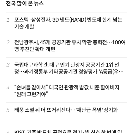
전국 많이 본 뉴스
1
포스텍·삼성전자, 3D 낸드(NAND) 반도체 한계 넘는
기술 개발
2
전남광주시, 45개 공공기관 유치 막판 총력전…100여
명 추진단 확대 개편
3
국립대구과학관, 대구 인기 관광지 공공기관 1위 선
정…과기정통부 기타공공기관 경영평가 'A등급(우수)'
겹경사
4
“손녀들 같아서” 태국인 관광객 밥값 내준 할아버지
“원래 그런거야”
5
태풍 소멸 뒤 더 뜨거워진다…'재난급 폭염' 장기화
6
KIST, 기존 반도체 공정으로 전기·빛 신호 한 번에 읽