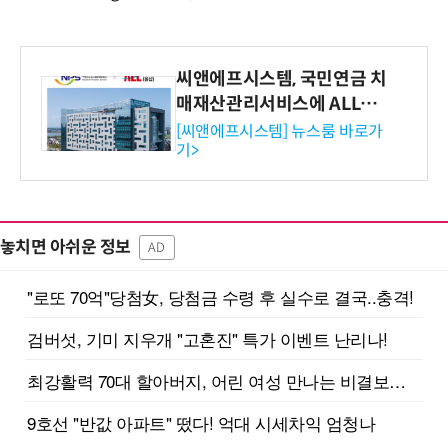
씨앤에프시스템, 국민연금 치
매재산관리서비스에 ALL# E
RP 공급
[씨앤에프시스템] 뉴스룸 바로가
기>
놓치면 아쉬운 정보
AD