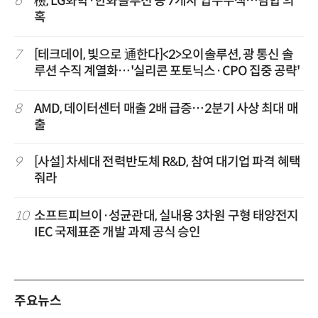
6
檢, LG화학·한화솔루션 등 7개사 압수수색…담합 의
혹
7
[테크데이, 빛으로 通한다]<2>오이솔루션, 광 통신 솔
루션 수직 계열화…'실리콘 포토닉스·CPO 집중 공략'
8
AMD, 데이터센터 매출 2배 급증…2분기 사상 최대 매
출
9
[사설] 차세대 전력반도체 R&D, 참여 대기업 파격 혜택
줘라
10
소프트피브이·성균관대, 실내용 3차원 구형 태양전지
IEC 국제표준 개발 과제 공식 승인
주요뉴스