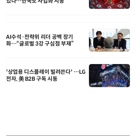
었다…한국도 사업화 시동
AI수석·전략위 리더 공백 장기
화…“글로벌 3강 구심점 부재”
'상업용 디스플레이 빌려쓴다' …LG
전자, 美 B2B 구독 시동