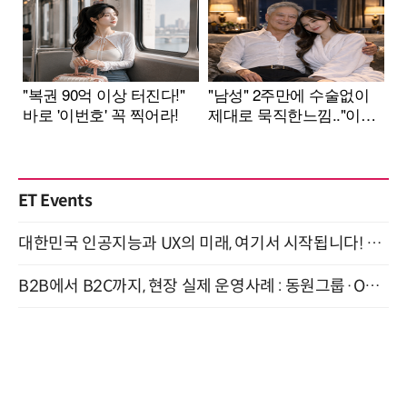
ET Events
대한민국 인공지능과 UX의 미래, 여기서 시작됩니다! UX Korea 2026 - Fall 9월 2일 개최
B2B에서 B2C까지, 현장 실제 운영사례 : 동원그룹·OCI·다이닝브랜즈그룹·당근 (8/27)