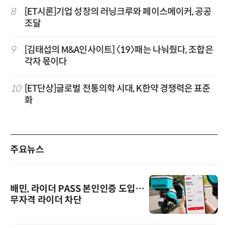
8
[ET시론]기업 성장의 러닝크루와 페이스메이커, 공공
조달
9
[김태섭의 M&A인사이트] 〈19〉패는 나눠줬다, 조합은
각자 몫이다
10
[ET단상]글로벌 전통의학 시대, K한약 경쟁력은 표준
화
주요뉴스
배민, 라이더 PASS 본인인증 도입…
무자격 라이더 차단