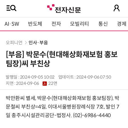
AI·SW
반도체
전자
모빌리티
통신
경제
오피니언
인사·부음
[부음] 박문수(현대해상화재보험 홍보
팀장)씨 부친상
발행일 : 2024-09-05 10:02
업데이트 : 2024-09-06 07:50
지면 :
2024-09-06
22면
박만환씨 별세, 박문수(현대해상화재보험 홍보팀장), 박
문철씨 부친상=4일, 이대서울병원장례식장 7호, 발인 7
일 충주시시설관리공단-법정사. (02)-6986-4440