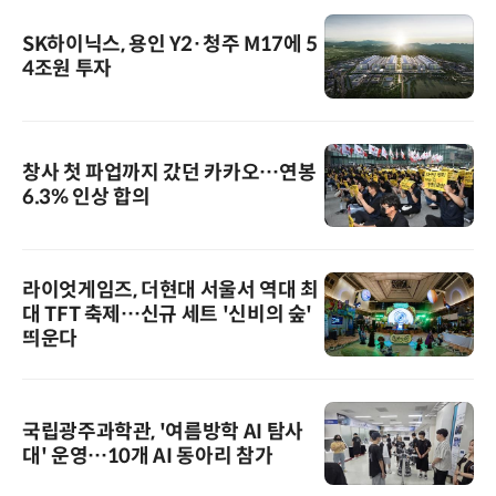
SK하이닉스, 용인 Y2·청주 M17에 5
4조원 투자
창사 첫 파업까지 갔던 카카오…연봉
6.3% 인상 합의
라이엇게임즈, 더현대 서울서 역대 최
대 TFT 축제…신규 세트 '신비의 숲'
띄운다
국립광주과학관, '여름방학 AI 탐사
대' 운영…10개 AI 동아리 참가