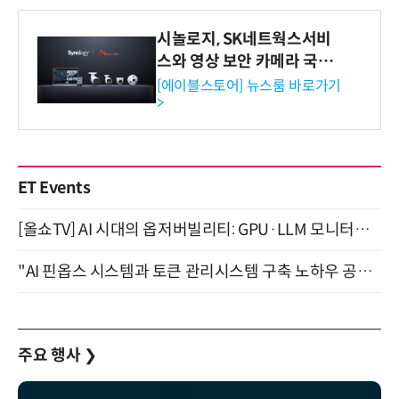
시놀로지, SK네트웍스서비
스와 영상 보안 카메라 국내
독점 판매 파트너십 체결
[에이블스토어] 뉴스룸 바로가기
>
ET Events
[올쇼TV] AI 시대의 옵저버빌리티: GPU·LLM 모니터링부터 AI 기반 장애 대응까지 (8/11 생방송)
"AI 핀옵스 시스템과 토큰 관리시스템 구축 노하우 공개" 잠실 한국광고문화회관 2층 대회의실 (8/21)
주요 행사
❯