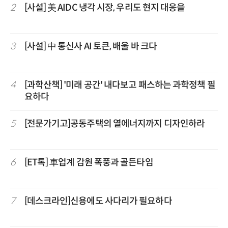
2
[사설] 美 AIDC 냉각 시장, 우리도 현지 대응을
3
[사설] 中 통신사 AI 토큰, 배울 바 크다
4
[과학산책] '미래 공간' 내다보고 패스하는 과학정책 필
요하다
5
[전문가기고]공동주택의 열에너지까지 디자인하라
6
[ET톡] 車업계 감원 폭풍과 골든타임
7
[데스크라인]신용에도 사다리가 필요하다