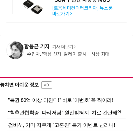
ET 개발
[로옴세미컨덕터코리아] 뉴스룸
바로가기>
함봉균 기자
기사 더보기
수입차, '핵심 신차' 릴레이 출시…사상 최대 실적 '정조준'
놓치면 아쉬운 정보
AD