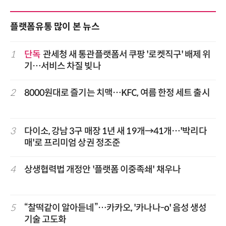
플랫폼유통 많이 본 뉴스
1
단독
관세청 새 통관플랫폼서 쿠팡 '로켓직구' 배제 위
기…서비스 차질 빚나
2
8000원대로 즐기는 치맥…KFC, 여름 한정 세트 출시
3
다이소, 강남 3구 매장 1년 새 19개→41개…'박리다
매'로 프리미엄 상권 정조준
4
상생협력법 개정안 '플랫폼 이중족쇄' 채우나
5
“찰떡같이 알아듣네”…카카오, '카나나-o' 음성 생성
기술 고도화