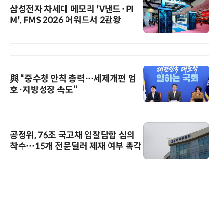
삼성전자 차세대 메모리 'V낸드·PI
M', FMS 2026 어워드서 2관왕
與 “중수청 안착 총력…세제개편 엄
호·지방성장 속도”
공정위, 76조 국고채 입찰담합 심의
착수…15개 전문딜러 제재 여부 촉각