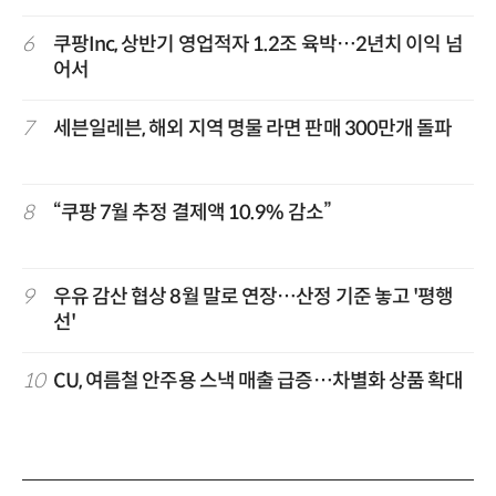
6
쿠팡Inc, 상반기 영업적자 1.2조 육박…2년치 이익 넘
어서
7
세븐일레븐, 해외 지역 명물 라면 판매 300만개 돌파
8
“쿠팡 7월 추정 결제액 10.9% 감소”
9
우유 감산 협상 8월 말로 연장…산정 기준 놓고 '평행
선'
10
CU, 여름철 안주용 스낵 매출 급증…차별화 상품 확대