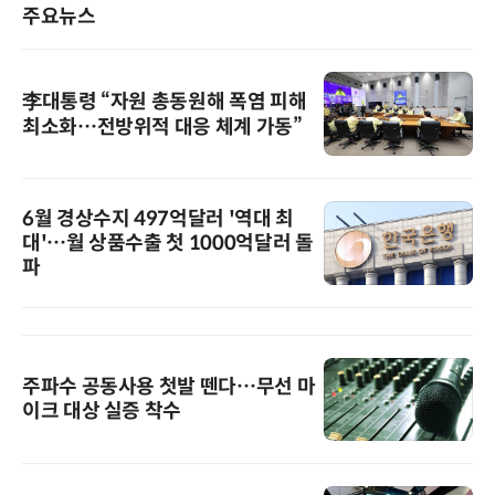
주요뉴스
李대통령 “자원 총동원해 폭염 피해
최소화…전방위적 대응 체계 가동”
6월 경상수지 497억달러 '역대 최
대'…월 상품수출 첫 1000억달러 돌
파
주파수 공동사용 첫발 뗀다…무선 마
이크 대상 실증 착수