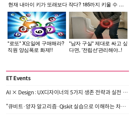
ET Events
AI × Design : UX디자이너의 5가지 생존 전략과 실전 대응 8월 28일 개최
“큐비트·양자 알고리즘·Qiskit 실습으로 이해하는 차세대 컴퓨팅” (8/28)