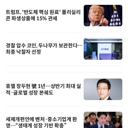
트럼프, '반도체 핵심 원료' 폴리실리
콘 파생상품에 15% 관세
경찰 압수 코인, 두나무가 보관한다…
최종 낙찰자 선정
휴젤 장두현 號 1년…상반기 최대 실
적·글로벌 성장 본궤도
세제개편안에 벤처·중소기업계 환
영…“생태계 성장 기반 확충”