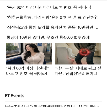
ET Events
[올쇼TV] AI 시대의 옵저버빌리티: GPU·LLM 모니터링부터 AI 기반 장애 대응까지 (8/11 생방송)