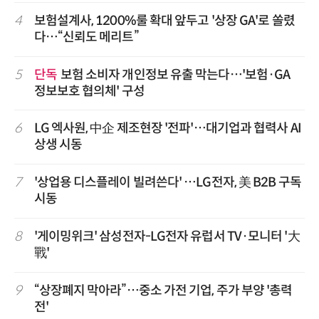
4
보험설계사, 1200%룰 확대 앞두고 '상장 GA'로 쏠렸
다…“신뢰도 메리트”
5
단독
보험 소비자 개인정보 유출 막는다…'보험·GA
정보보호 협의체' 구성
6
LG 엑사원, 中企 제조현장 '전파'…대기업과 협력사 AI
상생 시동
7
'상업용 디스플레이 빌려쓴다' …LG전자, 美 B2B 구독
시동
8
'게이밍위크' 삼성전자-LG전자 유럽서 TV·모니터 '大
戰'
9
“상장폐지 막아라”…중소 가전 기업, 주가 부양 '총력
전'