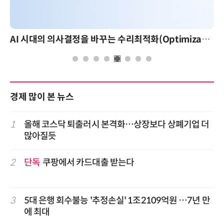
AI 시대의 의사결정을 바꾸는 수리최적화(Optimization): 실제 산업 적용 사례와 활용 전략
A
경제 많이 본 뉴스
1
올해 코스닥 퇴출러시 본격화…상장보다 상폐기업 더
많아질듯
2
단독
쿠팡에서 카드대출 받는다
3
5대 은행 회수불능 '추정손실' 1조2109억원 …7년 만
에 최대