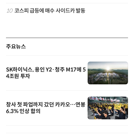
10
코스피 급등에 매수 사이드카 발동
주요뉴스
SK하이닉스, 용인 Y2·청주 M17에 5
4조원 투자
창사 첫 파업까지 갔던 카카오…연봉
6.3% 인상 합의