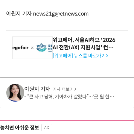
이원지 기자 news21g@etnews.com
위고페어, 서울AI허브 '2026
AI 전환(AX) 지원사업' 컨소
시엄 선정
[위고페어] 뉴스룸 바로가기>
이원지 기자
기사 더보기
“큰 사고 당해, 기아차가 살렸다”…'굿 윌 헌팅' 여배우, “360도 에어백 굿”
놓치면 아쉬운 정보
AD