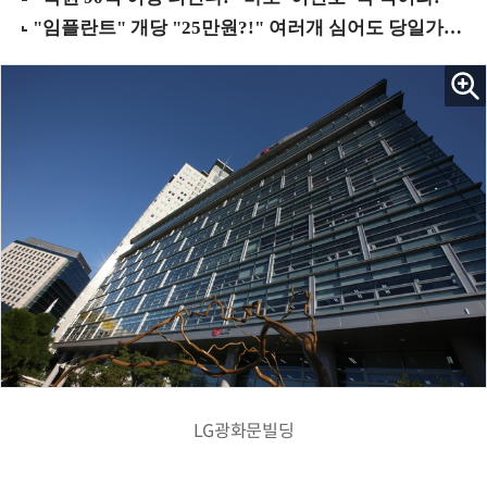
LG광화문빌딩