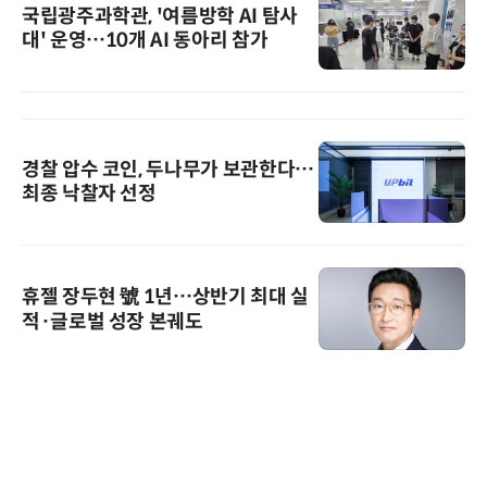
국립광주과학관, '여름방학 AI 탐사
대' 운영…10개 AI 동아리 참가
경찰 압수 코인, 두나무가 보관한다…
최종 낙찰자 선정
휴젤 장두현 號 1년…상반기 최대 실
적·글로벌 성장 본궤도