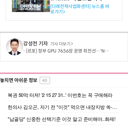
와의 비즈니스 미팅 지원…K
[다래전략사업화센터] 뉴스룸 바
로가기>
-바이오 해외 진출 교두보 확
보
강성전 기자
기사 더보기
[르포] 정부 GPU 7656장 운영 최전선…'NHN 팩토리X' 가보니
놓치면 아쉬운 정보
AD