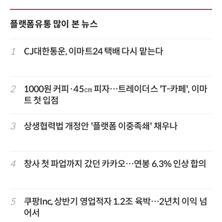
플랫폼유통 많이 본 뉴스
1
CJ대한통운, 이마트24 택배 다시 맡는다
2
1000원 커피·45㎝ 피자…트레이더스 'T-카페', 이마
트 첫 입점
3
상생협력법 개정안 '플랫폼 이중족쇄' 채우나
4
창사 첫 파업까지 갔던 카카오…연봉 6.3% 인상 합의
5
쿠팡Inc, 상반기 영업적자 1.2조 육박…2년치 이익 넘
어서