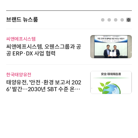
브랜드 뉴스룸
씨앤에프시스템
씨앤에프시스템, 오웬스그룹과 공
공 ERP·DX 사업 협력
한국태양유전
태양유전, '안전·환경 보고서 202
6' 발간…2030년 SBT 수준 온실
가스 감축 추진