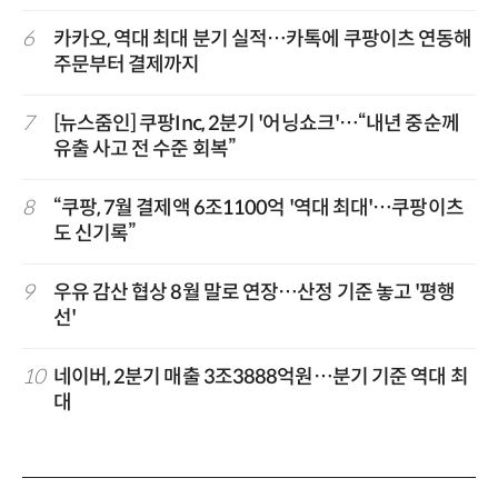
6
카카오, 역대 최대 분기 실적…카톡에 쿠팡이츠 연동해
주문부터 결제까지
7
[뉴스줌인] 쿠팡Inc, 2분기 '어닝쇼크'…“내년 중순께
유출 사고 전 수준 회복”
8
“쿠팡, 7월 결제액 6조1100억 '역대 최대'…쿠팡이츠
도 신기록”
9
우유 감산 협상 8월 말로 연장…산정 기준 놓고 '평행
선'
10
네이버, 2분기 매출 3조3888억원…분기 기준 역대 최
대