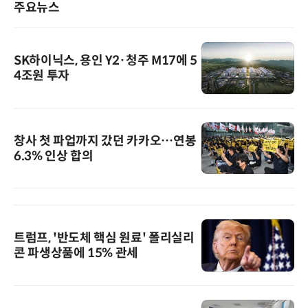
주요뉴스
SK하이닉스, 용인 Y2·청주 M17에 5
4조원 투자
창사 첫 파업까지 갔던 카카오…연봉
6.3% 인상 합의
트럼프, '반도체 핵심 원료' 폴리실리
콘 파생상품에 15% 관세