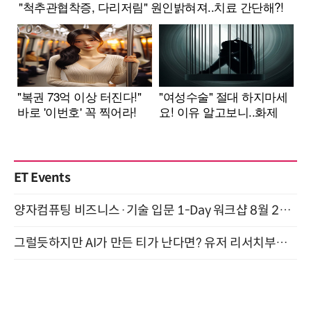
ET Events
양자컴퓨팅 비즈니스·기술 입문 1-Day 워크샵 8월 28일 개최
그럴듯하지만 AI가 만든 티가 난다면? 유저 리서치부터 배포까지! (9/15)