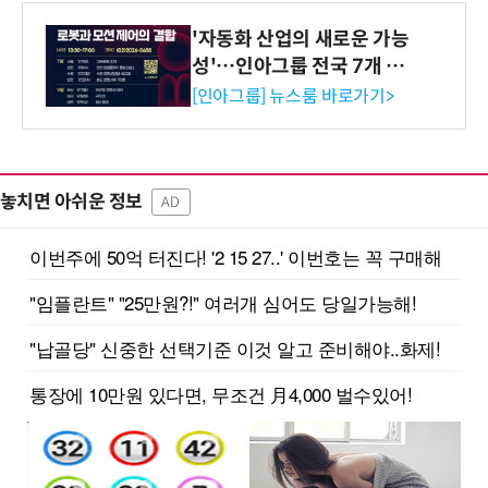
'자동화 산업의 새로운 가능
성'…인아그룹 전국 7개 도
시 세미나 페어 개최
[인아그룹] 뉴스룸 바로가기>
놓치면 아쉬운 정보
AD