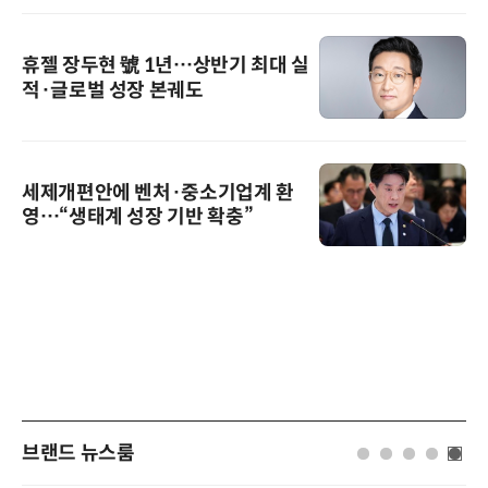
휴젤 장두현 號 1년…상반기 최대 실
적·글로벌 성장 본궤도
세제개편안에 벤처·중소기업계 환
영…“생태계 성장 기반 확충”
브랜드 뉴스룸