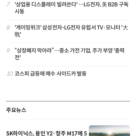
7
'상업용 디스플레이 빌려쓴다' …LG전자, 美 B2B 구독
시동
8
'게이밍위크' 삼성전자-LG전자 유럽서 TV·모니터 '大
戰'
9
“상장폐지 막아라”…중소 가전 기업, 주가 부양 '총력
전'
10
코스피 급등에 매수 사이드카 발동
주요뉴스
SK하이닉스, 용인 Y2·청주 M17에 5