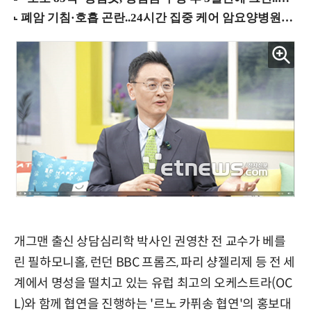
개그맨 출신 상담심리학 박사인 권영찬 전 교수가 베를
린 필하모니홀, 런던 BBC 프롬즈, 파리 샹젤리제 등 전 세
계에서 명성을 떨치고 있는 유럽 최고의 오케스트라(OC
L)와 함께 협연을 진행하는 '르노 카퓌송 협연'의 홍보대