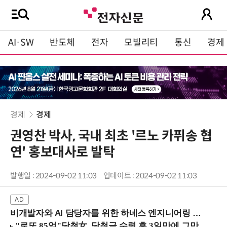
AI·SW
반도체
전자
모빌리티
통신
경제
경제
경제
권영찬 박사, 국내 최초 '르노 카퓌송 협
연' 홍보대사로 발탁
발행일 : 2024-09-02 11:03
업데이트 : 2024-09-02 11:03
비개발자와 AI 담당자를 위한 하네스 엔지니어링 입문과정 (8/20 신논현역)