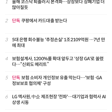
1
올해 코스닥 퇴출러시 본격화…상장보다 상폐기업 더
많아질듯
2
단독
쿠팡에서 카드대출 받는다
3
5대 은행 회수불능 '추정손실' 1조2109억원 …7년 만
에 최대
4
보험설계사, 1200%룰 확대 앞두고 '상장 GA'로 쏠렸
다…“신뢰도 메리트”
5
단독
보험 소비자 개인정보 유출 막는다…'보험·GA
정보보호 협의체' 구성
6
LG 엑사원, 中企 제조현장 '전파'…대기업과 협력사 AI
상생 시동