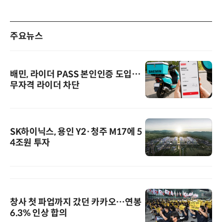
주요뉴스
배민, 라이더 PASS 본인인증 도입…
무자격 라이더 차단
SK하이닉스, 용인 Y2·청주 M17에 5
4조원 투자
창사 첫 파업까지 갔던 카카오…연봉
6.3% 인상 합의