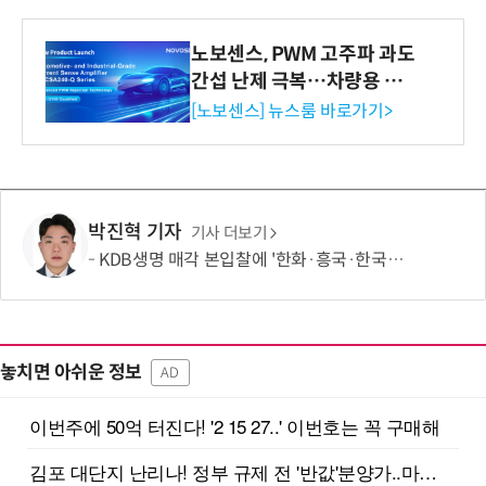
노보센스, PWM 고주파 과도
간섭 난제 극복…차량용 전
류 감지 증폭기
[노보센스] 뉴스룸 바로가기>
박진혁 기자
기사 더보기
KDB생명 매각 본입찰에 '한화·흥국·한국금융' 참여
놓치면 아쉬운 정보
AD