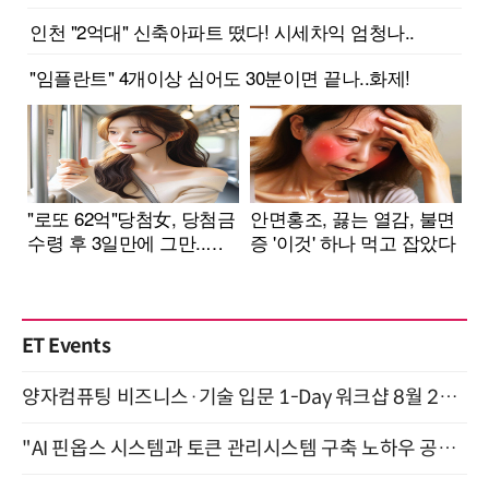
ET Events
양자컴퓨팅 비즈니스·기술 입문 1-Day 워크샵 8월 28일 개최
"AI 핀옵스 시스템과 토큰 관리시스템 구축 노하우 공개" 잠실 한국광고문화회관 2층 대회의실 (8/21)