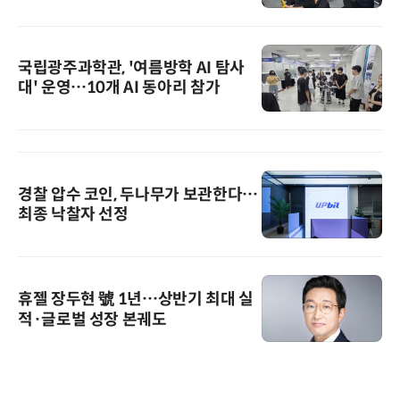
국립광주과학관, '여름방학 AI 탐사
대' 운영…10개 AI 동아리 참가
경찰 압수 코인, 두나무가 보관한다…
최종 낙찰자 선정
휴젤 장두현 號 1년…상반기 최대 실
적·글로벌 성장 본궤도