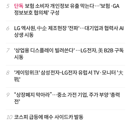
5
단독
보험 소비자 개인정보 유출 막는다…'보험·GA
정보보호 협의체' 구성
6
LG 엑사원, 中企 제조현장 '전파'…대기업과 협력사 AI
상생 시동
7
'상업용 디스플레이 빌려쓴다' …LG전자, 美 B2B 구독
시동
8
'게이밍위크' 삼성전자-LG전자 유럽서 TV·모니터 '大
戰'
9
“상장폐지 막아라”…중소 가전 기업, 주가 부양 '총력
전'
10
코스피 급등에 매수 사이드카 발동