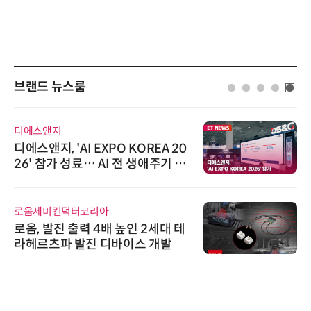
브랜드 뉴스룸
디에스앤지
디에스앤지, 'AI EXPO KOREA 20
26' 참가 성료… AI 전 생애주기 아
우르는 통합 솔루션 선봬
로옴세미컨덕터코리아
로옴, 발진 출력 4배 높인 2세대 테
라헤르츠파 발진 디바이스 개발