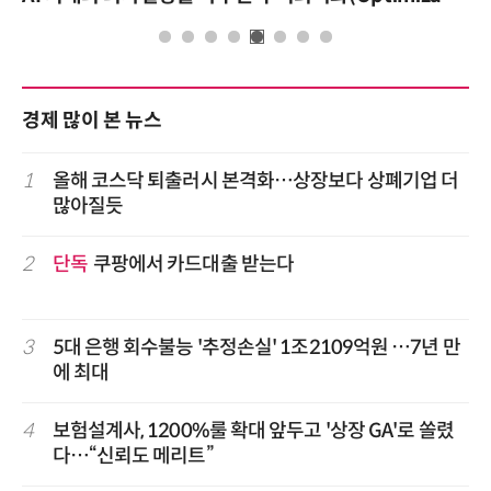
경제 많이 본 뉴스
1
올해 코스닥 퇴출러시 본격화…상장보다 상폐기업 더
많아질듯
2
단독
쿠팡에서 카드대출 받는다
3
5대 은행 회수불능 '추정손실' 1조2109억원 …7년 만
에 최대
4
보험설계사, 1200%룰 확대 앞두고 '상장 GA'로 쏠렸
다…“신뢰도 메리트”