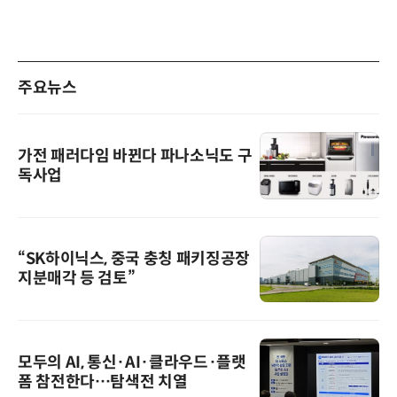
주요뉴스
가전 패러다임 바뀐다 파나소닉도 구
독사업
“SK하이닉스, 중국 충칭 패키징공장
지분매각 등 검토”
모두의 AI, 통신·AI·클라우드·플랫
폼 참전한다…탐색전 치열