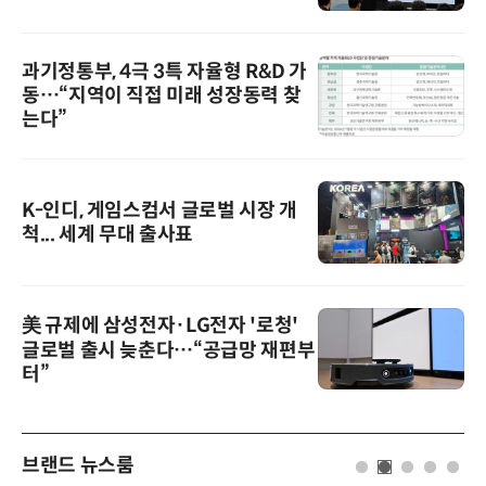
과기정통부, 4극 3특 자율형 R&D 가
동…“지역이 직접 미래 성장동력 찾
는다”
K-인디, 게임스컴서 글로벌 시장 개
척... 세계 무대 출사표
美 규제에 삼성전자·LG전자 '로청'
글로벌 출시 늦춘다…“공급망 재편부
터”
브랜드 뉴스룸