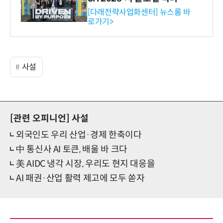
와의 비즈니스 미팅 지원…K
[다래전략사업화센터] 뉴스룸 바
로가기>
-바이오 해외 진출 교두보 확
보
사설
[관련 오피니언]
사설
외국인도 우리 산업·경제 한축이다
中 통신사 AI 토큰, 배울 바 크다
美 AIDC 냉각 시장, 우리도 현지 대응을
AI 패권·산업 활력 제고에 모두 쏟자