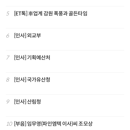
5
[ET톡] 車업계 감원 폭풍과 골든타임
6
[인사] 외교부
7
[인사] 기획예산처
8
[인사] 국가유산청
9
[인사] 산림청
10
[부음] 임무영(파인엠텍 이사)씨 조모상