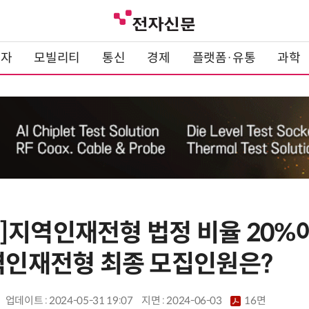
전자
모빌리티
통신
경제
플랫폼·유통
과학
]지역인재전형 법정 비율 20%
지역인재전형 최종 모집인원은?
업데이트 : 2024-05-31 19:07
지면 :
2024-06-03
16면