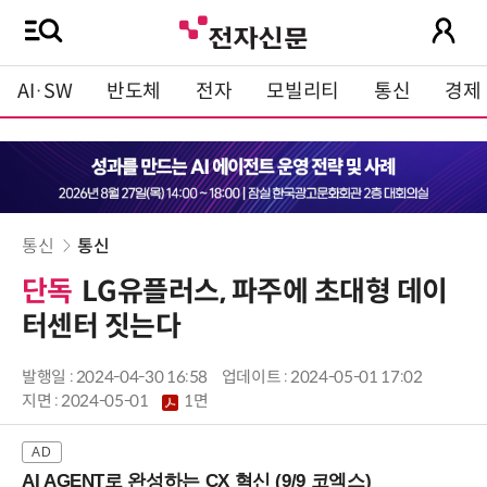
AI·SW
반도체
전자
모빌리티
통신
경제
통신
통신
단독
LG유플러스, 파주에 초대형 데이
터센터 짓는다
발행일 : 2024-04-30 16:58
업데이트 : 2024-05-01 17:02
지면 :
2024-05-01
1면
AI AGENT로 완성하는 CX 혁신 (9/9 코엑스)