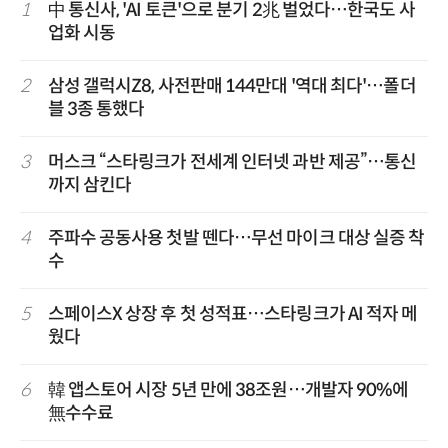
1
中 통신사, 'AI 토큰'으로 분기 2兆 벌었다…한국도 사
업화 시동
2
삼성 갤럭시Z8, 사전판매 144만대 '역대 최다'…폴더
블 3종 통했다
3
머스크 “스타링크가 전세계 인터넷 과반 제공”…통신
까지 삼킨다
4
주파수 공동사용 첫발 뗀다…무선 마이크 대상 실증 착
수
5
스페이스X 상장 후 첫 성적표…스타링크가 AI 적자 메
웠다
6
韓 앱스토어 시장 5년 만에 38조원…개발자 90%에
無수수료