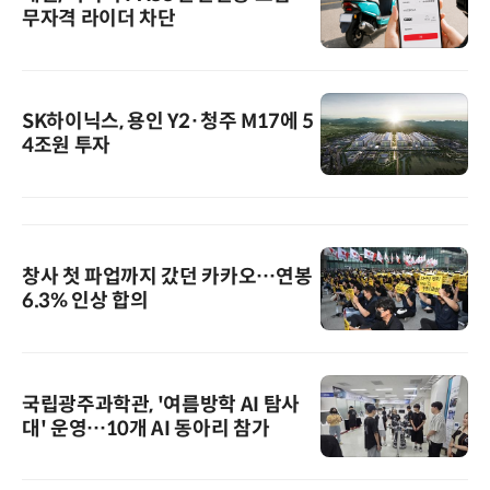
무자격 라이더 차단
SK하이닉스, 용인 Y2·청주 M17에 5
4조원 투자
창사 첫 파업까지 갔던 카카오…연봉
6.3% 인상 합의
국립광주과학관, '여름방학 AI 탐사
대' 운영…10개 AI 동아리 참가