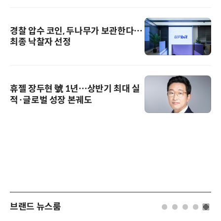
경찰 압수 코인, 두나무가 보관한다…
최종 낙찰자 선정
휴젤 장두현 號 1년…상반기 최대 실
적·글로벌 성장 본궤도
브랜드 뉴스룸