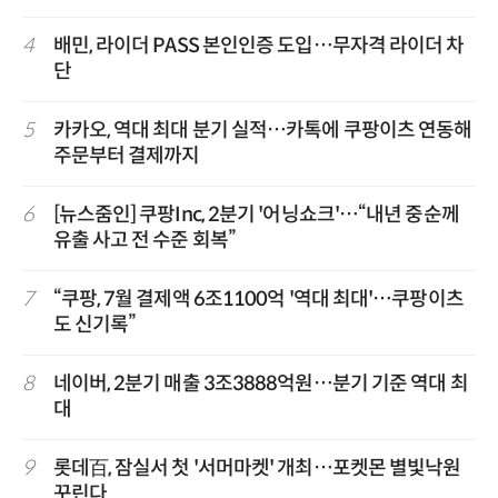
4
배민, 라이더 PASS 본인인증 도입…무자격 라이더 차
단
5
카카오, 역대 최대 분기 실적…카톡에 쿠팡이츠 연동해
주문부터 결제까지
6
[뉴스줌인] 쿠팡Inc, 2분기 '어닝쇼크'…“내년 중순께
유출 사고 전 수준 회복”
7
“쿠팡, 7월 결제액 6조1100억 '역대 최대'…쿠팡이츠
도 신기록”
8
네이버, 2분기 매출 3조3888억원…분기 기준 역대 최
대
9
롯데百, 잠실서 첫 '서머마켓' 개최…포켓몬 별빛낙원
꾸린다