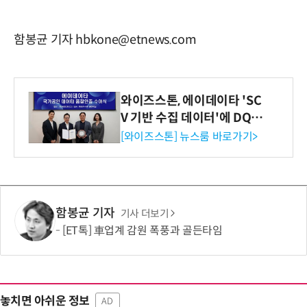
함봉균 기자 hbkone@etnews.com
와이즈스톤, 에이데이타 'SC
V 기반 수집 데이터'에 DQ인
증 최고 등급 수여
[와이즈스톤] 뉴스룸 바로가기>
함봉균 기자
기사 더보기
[ET톡] 車업계 감원 폭풍과 골든타임
놓치면 아쉬운 정보
AD