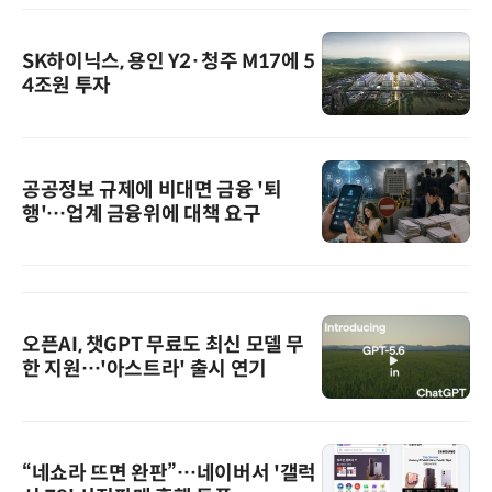
SK하이닉스, 용인 Y2·청주 M17에 5
4조원 투자
공공정보 규제에 비대면 금융 '퇴
행'…업계 금융위에 대책 요구
오픈AI, 챗GPT 무료도 최신 모델 무
한 지원…'아스트라' 출시 연기
“네쇼라 뜨면 완판”…네이버서 '갤럭