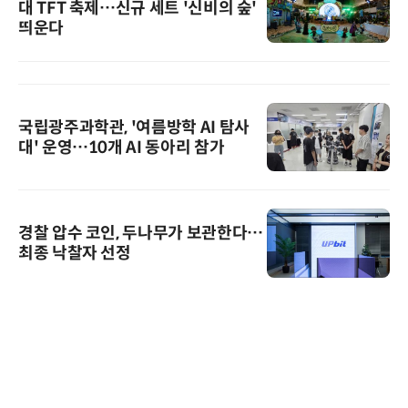
대 TFT 축제…신규 세트 '신비의 숲'
띄운다
국립광주과학관, '여름방학 AI 탐사
대' 운영…10개 AI 동아리 참가
경찰 압수 코인, 두나무가 보관한다…
최종 낙찰자 선정