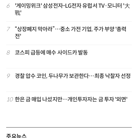
6
'게이밍위크' 삼성전자-LG전자 유럽서 TV·모니터 '大
戰'
7
“상장폐지 막아라”…중소 가전 기업, 주가 부양 '총력
전'
8
코스피 급등에 매수 사이드카 발동
9
경찰 압수 코인, 두나무가 보관한다…최종 낙찰자 선정
10
한은 금 매입 나섰지만…개인투자자는 금 투자 '외면'
주요뉴스