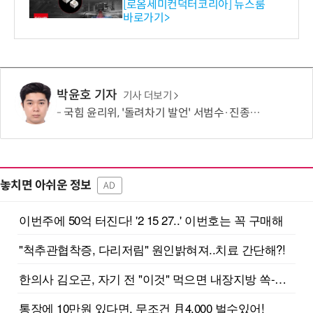
스 개발
[로옴세미컨덕터코리아] 뉴스룸
바로가기>
박윤호 기자
기사 더보기
국힘 윤리위, '돌려차기 발언' 서범수·진종오 징계 절차 개시
놓치면 아쉬운 정보
AD