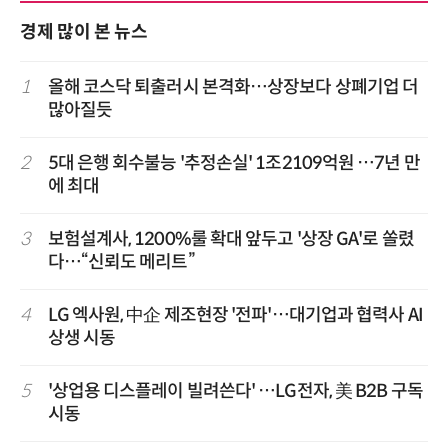
경제 많이 본 뉴스
1
올해 코스닥 퇴출러시 본격화…상장보다 상폐기업 더
많아질듯
2
5대 은행 회수불능 '추정손실' 1조2109억원 …7년 만
에 최대
3
보험설계사, 1200%룰 확대 앞두고 '상장 GA'로 쏠렸
다…“신뢰도 메리트”
4
LG 엑사원, 中企 제조현장 '전파'…대기업과 협력사 AI
상생 시동
5
'상업용 디스플레이 빌려쓴다' …LG전자, 美 B2B 구독
시동