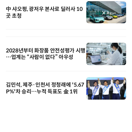
中 샤오펑, 광저우 본사로 딜러사 10
곳 초청
2028년부터 화장품 안전성평가 시행
…업계는 “사람이 없다” 아우성
김민석, 제주·인천서 정청래에 '5.67
P%'차 승리…누적 득표도 金 1위