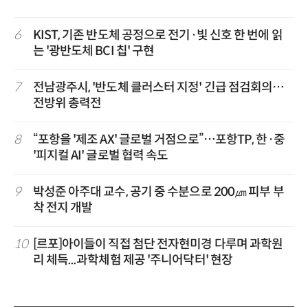
6
KIST, 기존 반도체 공정으로 전기·빛 신호 한 번에 읽
는 '광반도체 BCI 칩' 구현
7
전남광주시, '반도체 클러스터 지정' 긴급 점검회의…
전방위 총력전
8
“포항을 '제조 AX' 글로벌 거점으로”…포항TP, 한·중
'피지컬 AI' 글로벌 협력 속도
9
박성준 아주대 교수, 공기 중 수분으로 200㎛ 피부 부
착 전지 개발
10
[르포]아이들이 직접 첨단 전자현미경 다루며 과학원
리 체득...과학체험 제공 '주니어닥터' 현장