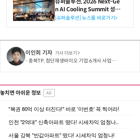
슈퍼솔루션, 2026 Next-Ge
n AI Cooling Summit 성황
리 성료
[슈퍼솔루션] 뉴스룸 바로가기>
이인희 기자
기사 더보기
충북TP, 첨단재생바이오 기업 6개사 사업화 본격 지원
놓치면 아쉬운 정보
AD