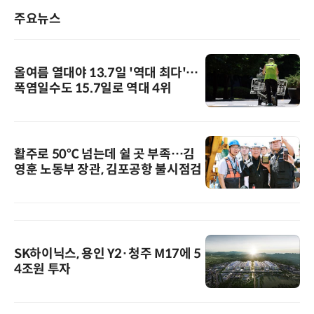
주요뉴스
올여름 열대야 13.7일 '역대 최다'…
폭염일수도 15.7일로 역대 4위
활주로 50℃ 넘는데 쉴 곳 부족…김
영훈 노동부 장관, 김포공항 불시점검
SK하이닉스, 용인 Y2·청주 M17에 5
4조원 투자