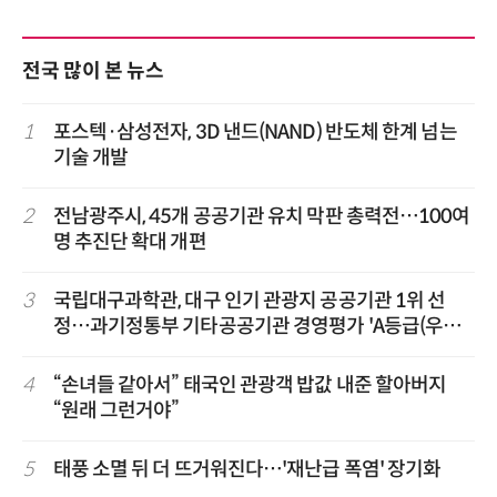
전국 많이 본 뉴스
1
포스텍·삼성전자, 3D 낸드(NAND) 반도체 한계 넘는
기술 개발
2
전남광주시, 45개 공공기관 유치 막판 총력전…100여
명 추진단 확대 개편
3
국립대구과학관, 대구 인기 관광지 공공기관 1위 선
정…과기정통부 기타공공기관 경영평가 'A등급(우수)'
겹경사
4
“손녀들 같아서” 태국인 관광객 밥값 내준 할아버지
“원래 그런거야”
5
태풍 소멸 뒤 더 뜨거워진다…'재난급 폭염' 장기화