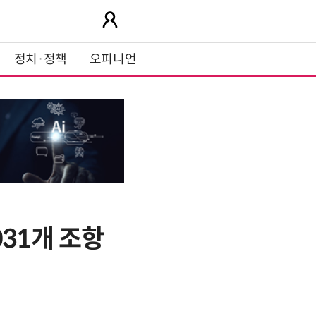
정치·정책
오피니언
31개 조항