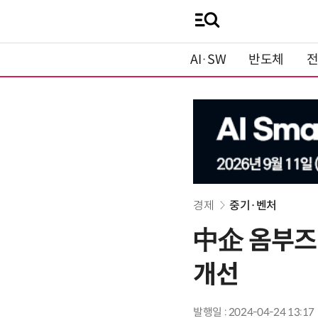
AI·SW
반도체
경제
중기·벤처
中企 옴부즈만
개선
발행일 : 2024-04-24 13:17