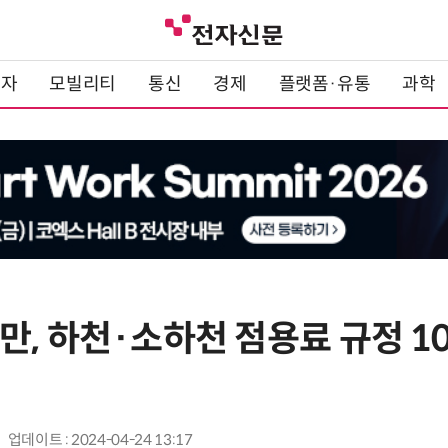
전자
모빌리티
통신
경제
플랫폼·유통
과학
, 하천·소하천 점용료 규정 10
업데이트 : 2024-04-24 13:17