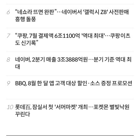
6
“네쇼라 뜨면 완판”…네이버서 '갤럭시 Z8' 사전판매
흥행 돌풍
7
“쿠팡, 7월 결제액 6조1100억 '역대 최대'…쿠팡이츠
도 신기록”
8
네이버, 2분기 매출 3조3888억원…분기 기준 역대 최
대
9
BBQ, 8월 한 달 앱 고객 대상 할인·소스 증정 프로모션
10
롯데百, 잠실서 첫 '서머마켓' 개최…포켓몬 별빛낙원
꾸린다