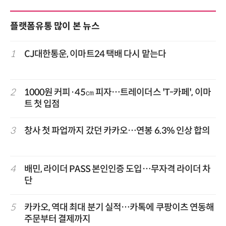
플랫폼유통 많이 본 뉴스
1
CJ대한통운, 이마트24 택배 다시 맡는다
2
1000원 커피·45㎝ 피자…트레이더스 'T-카페', 이마
트 첫 입점
3
창사 첫 파업까지 갔던 카카오…연봉 6.3% 인상 합의
4
배민, 라이더 PASS 본인인증 도입…무자격 라이더 차
단
5
카카오, 역대 최대 분기 실적…카톡에 쿠팡이츠 연동해
주문부터 결제까지