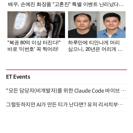
ET Events
"모든 담당자(비개발자)를 위한 Claude Code 바이브 코딩 2-day 부트캠프" 9월 16~17일 개최
그럴듯하지만 AI가 만든 티가 난다면? 유저 리서치부터 배포까지! (9/15)