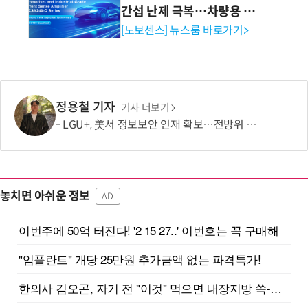
간섭 난제 극복…차량용 전
류 감지 증폭기
[노보센스] 뉴스룸 바로가기>
정용철 기자
기사 더보기
LGU+, 美서 정보보안 인재 확보…전방위 역량 강화 총력
놓치면 아쉬운 정보
AD