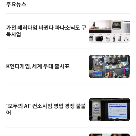
주요뉴스
가전 패러다임 바뀐다 파나소닉도 구
독사업
K인디게임, 세계 무대 출사표
'모두의 AI' 컨소시엄 영입 경쟁 불붙
어