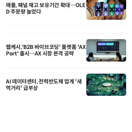
애플, 패널 재고 보유기간 확대…OLE
D 주문량 늘었다
웹케시,'B2B 바이브코딩' 플랫폼 'AX
Port' 출시…AX 시장 본격 공략
AI 데이터센터, 전력반도체 업계 '새
먹거리' 급부상