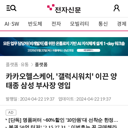
AI·SW
반도체
전자
모빌리티
통신
경제
플랫폼·유통
플랫폼
카카오헬스케어, '갤럭시워치' 이끈 양
태종 삼성 부사장 영입
발행일 : 2024-04-22 19:37
업데이트 : 2024-04-22 19:37
[단독] 명품퍼터 ~60%할인 '10만원'대 선착순 한정판매!