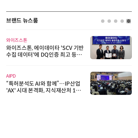
브랜드 뉴스룸
와이즈스톤
와이즈스톤, 에이데이타 'SCV 기반
수집 데이터'에 DQ인증 최고 등급
수여
AIPD
“특허분석도 AI와 함께”…IP산업
'AX' 시대 본격화, 지식재산처 1호
AI IP데이터분석사 탄생