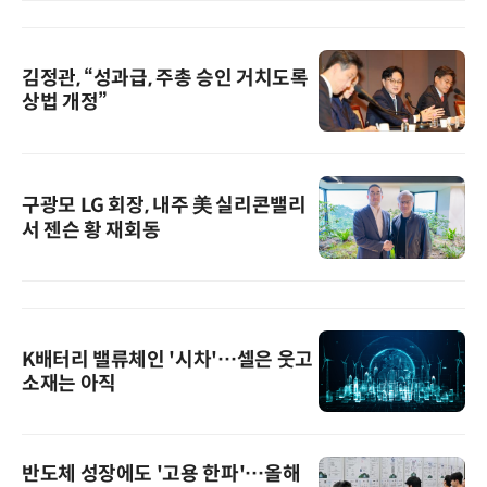
김정관, “성과급, 주총 승인 거치도록
상법 개정”
구광모 LG 회장, 내주 美 실리콘밸리
서 젠슨 황 재회동
K배터리 밸류체인 '시차'…셀은 웃고
소재는 아직
반도체 성장에도 '고용 한파'…올해