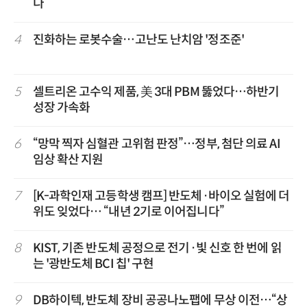
다
4
진화하는 로봇수술…고난도 난치암 '정조준'
5
셀트리온 고수익 제품, 美 3대 PBM 뚫었다…하반기
성장 가속화
6
“망막 찍자 심혈관 고위험 판정”…정부, 첨단 의료 AI
임상 확산 지원
7
[K-과학인재 고등학생 캠프] 반도체·바이오 실험에 더
위도 잊었다… “내년 2기로 이어집니다”
8
KIST, 기존 반도체 공정으로 전기·빛 신호 한 번에 읽
는 '광반도체 BCI 칩' 구현
9
DB하이텍, 반도체 장비 공공나노팹에 무상 이전…“상