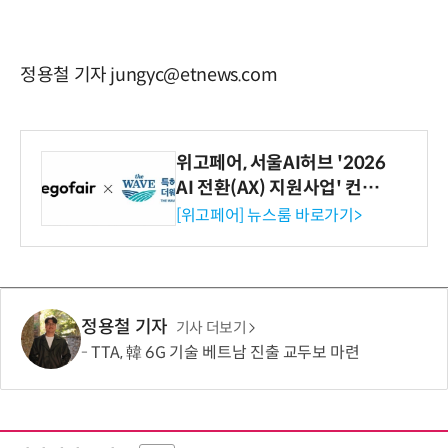
정용철 기자 jungyc@etnews.com
위고페어, 서울AI허브 '2026
AI 전환(AX) 지원사업' 컨소
시엄 선정
[위고페어] 뉴스룸 바로가기>
정용철 기자
기사 더보기
TTA, 韓 6G 기술 베트남 진출 교두보 마련