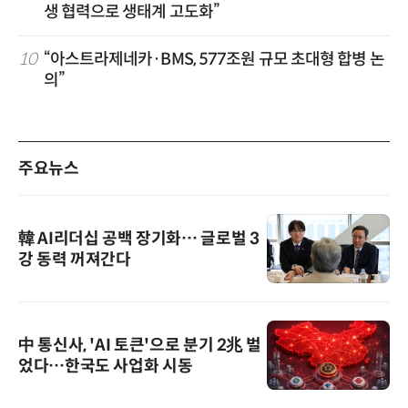
생 협력으로 생태계 고도화”
10
“아스트라제네카·BMS, 577조원 규모 초대형 합병 논
의”
주요뉴스
韓 AI리더십 공백 장기화… 글로벌 3
강 동력 꺼져간다
中 통신사, 'AI 토큰'으로 분기 2兆 벌
었다…한국도 사업화 시동