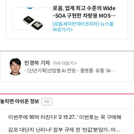
로옴, 업계 최고 수준의 Wide
-SOA 구현한 차량용 MOSF
ET 개발
[로옴세미컨덕터코리아] 뉴스룸
바로가기>
민경하 기자
기사 더보기
[신년기획]산업별 AI 전망 - 플랫폼·유통 'AI 에이전트 시대' 개막
놓치면 아쉬운 정보
AD