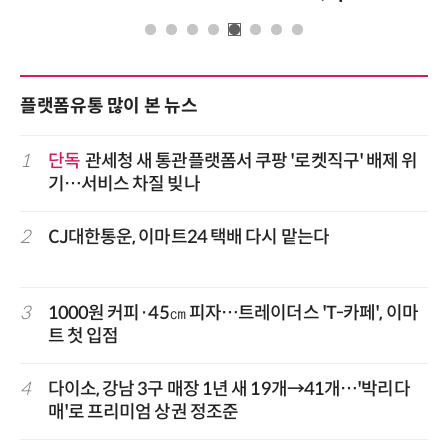
플랫폼유통 많이 본 뉴스
1
단독
관세청 새 통관플랫폼서 쿠팡 '로켓직구' 배제 위
기…서비스 차질 빚나
2
CJ대한통운, 이마트24 택배 다시 맡는다
3
1000원 커피·45㎝ 피자…트레이더스 'T-카페', 이마
트 첫 입점
4
다이소, 강남 3구 매장 1년 새 19개→41개…'박리다
매'로 프리미엄 상권 정조준