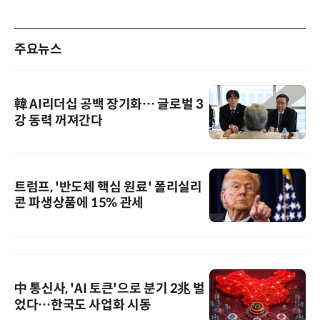
주요뉴스
韓 AI리더십 공백 장기화… 글로벌 3
강 동력 꺼져간다
트럼프, '반도체 핵심 원료' 폴리실리
콘 파생상품에 15% 관세
中 통신사, 'AI 토큰'으로 분기 2兆 벌
었다…한국도 사업화 시동