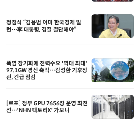
정점식 “김용범 이미 한국경제 빌
런…李 대통령, 경질 결단해야”
폭염 장기화에 전력수요 '역대 최대'
97.1GW 경신 촉각…김성환 기후장
관, 긴급 점검
[르포] 정부 GPU 7656장 운영 최전
선…'NHN 팩토리X' 가보니