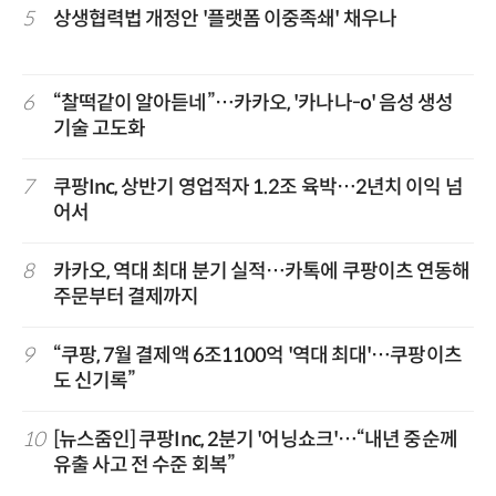
5
상생협력법 개정안 '플랫폼 이중족쇄' 채우나
6
“찰떡같이 알아듣네”…카카오, '카나나-o' 음성 생성
기술 고도화
7
쿠팡Inc, 상반기 영업적자 1.2조 육박…2년치 이익 넘
어서
8
카카오, 역대 최대 분기 실적…카톡에 쿠팡이츠 연동해
주문부터 결제까지
9
“쿠팡, 7월 결제액 6조1100억 '역대 최대'…쿠팡이츠
도 신기록”
10
[뉴스줌인] 쿠팡Inc, 2분기 '어닝쇼크'…“내년 중순께
유출 사고 전 수준 회복”