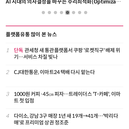
AI 시대의 의사결정을 바꾸는 수리최적화(Optimization): 실제 산업 적용 사례와 활용 전략
플랫폼유통 많이 본 뉴스
1
단독
관세청 새 통관플랫폼서 쿠팡 '로켓직구' 배제 위
기…서비스 차질 빚나
2
CJ대한통운, 이마트24 택배 다시 맡는다
3
1000원 커피·45㎝ 피자…트레이더스 'T-카페', 이마
트 첫 입점
4
다이소, 강남 3구 매장 1년 새 19개→41개…'박리다
매'로 프리미엄 상권 정조준