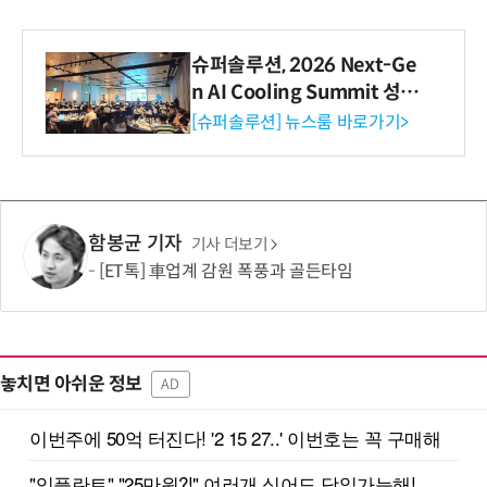
슈퍼솔루션, 2026 Next-Ge
n AI Cooling Summit 성황
리 성료
[슈퍼솔루션] 뉴스룸 바로가기>
함봉균 기자
기사 더보기
[ET톡] 車업계 감원 폭풍과 골든타임
놓치면 아쉬운 정보
AD