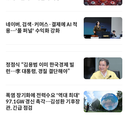
네이버, 검색·커머스·결제에 AI 적
용…'풀 퍼널' 수익화 강화
정점식 “김용범 이미 한국경제 빌
런…李 대통령, 경질 결단해야”
폭염 장기화에 전력수요 '역대 최대'
97.1GW 경신 촉각…김성환 기후장
관, 긴급 점검