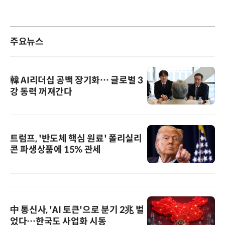
주요뉴스
韓 AI리더십 공백 장기화… 글로벌 3
강 동력 꺼져간다
트럼프, '반도체 핵심 원료' 폴리실리
콘 파생상품에 15% 관세
中 통신사, 'AI 토큰'으로 분기 2兆 벌
었다…한국도 사업화 시동