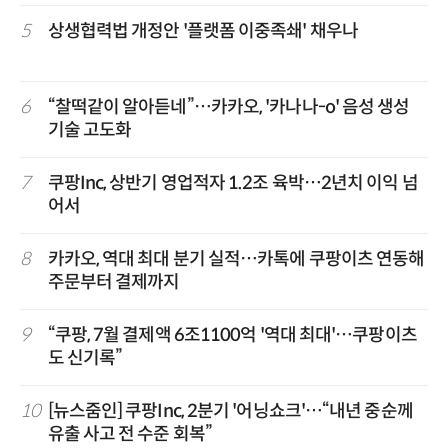
5
상생협력법 개정안 '플랫폼 이중족쇄' 채우나
6
“찰떡같이 알아듣네”…카카오, '카나나-o' 음성 생성
기술 고도화
7
쿠팡Inc, 상반기 영업적자 1.2조 육박…2년치 이익 넘
어서
8
카카오, 역대 최대 분기 실적…카톡에 쿠팡이츠 연동해
주문부터 결제까지
9
“쿠팡, 7월 결제액 6조1100억 '역대 최대'…쿠팡이츠
도 신기록”
10
[뉴스줌인] 쿠팡Inc, 2분기 '어닝쇼크'…“내년 중순께
유출 사고 전 수준 회복”