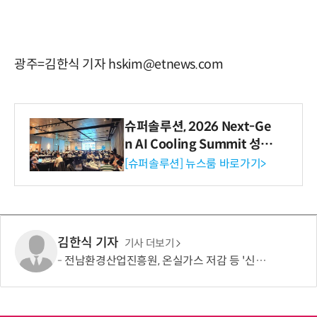
광주=김한식 기자 hskim@etnews.com
슈퍼솔루션, 2026 Next-Ge
n AI Cooling Summit 성황
리 성료
[슈퍼솔루션] 뉴스룸 바로가기>
김한식 기자
기사 더보기
전남환경산업진흥원, 온실가스 저감 등 '신규 전략과제 발굴회의' 개최