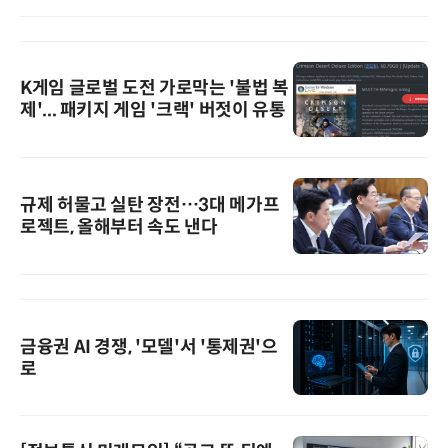
K게임 글로벌 도전 가로막는 '불법 복
제'... 패키지 게임 '크랙' 버젓이 유통
규제 허물고 실탄 장전…3대 메가프
로젝트, 올해부터 속도 낸다
금융권 AI 경쟁, '모델'서 '통제권'으
로