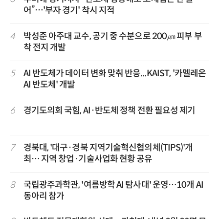
어”…'부자 경기' 착시 지적
4
박성준 아주대 교수, 공기 중 수분으로 200㎛ 피부 부
착 전지 개발
5
AI 반도체가 데이터 변화 맞춰 반응...KAIST, '카멜레온
AI 반도체' 개발
6
경기도의회 국힘, AI·반도체 정책 전환 필요성 제기
7
경북대, '대구·경북 지역기술혁신협의체(TIPS)'개
최… 지역 창업·기술사업화 현황 공유
8
국립광주과학관, '여름방학 AI 탐사대' 운영…10개 AI
동아리 참가