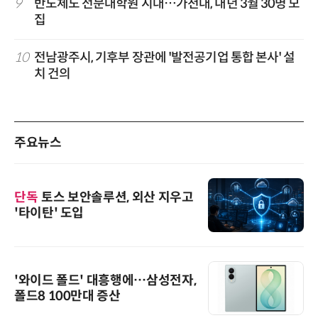
9
반도체도 전문대학원 시대…가천대, 내년 3월 30명 모
집
10
전남광주시, 기후부 장관에 '발전공기업 통합 본사' 설
치 건의
주요뉴스
단독
토스 보안솔루션, 외산 지우고
'타이탄' 도입
'와이드 폴드' 대흥행에…삼성전자,
폴드8 100만대 증산