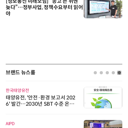
[정보통신 미래모임] “공고 뜬 뒤엔
늦다”…정부사업, 정책수요부터 읽어
야
브랜드 뉴스룸
한국태양유전
태양유전, '안전·환경 보고서 202
6' 발간…2030년 SBT 수준 온실
가스 감축 추진
AIPD