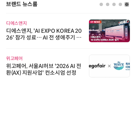
브랜드 뉴스룸
디에스앤지
디에스앤지, 'AI EXPO KOREA 20
26' 참가 성료… AI 전 생애주기 아
우르는 통합 솔루션 선봬
위고페어
위고페어, 서울AI허브 '2026 AI 전
환(AX) 지원사업' 컨소시엄 선정