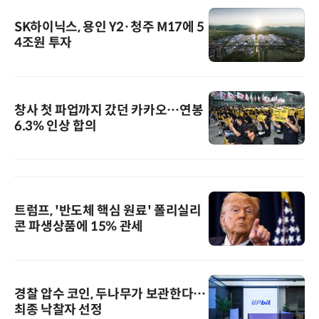
SK하이닉스, 용인 Y2·청주 M17에 5
4조원 투자
창사 첫 파업까지 갔던 카카오…연봉
6.3% 인상 합의
트럼프, '반도체 핵심 원료' 폴리실리
콘 파생상품에 15% 관세
경찰 압수 코인, 두나무가 보관한다…
최종 낙찰자 선정