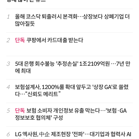
1
올해 코스닥 퇴출러시 본격화…상장보다 상폐기업 더
많아질듯
2
단독
쿠팡에서 카드대출 받는다
3
5대 은행 회수불능 '추정손실' 1조2109억원 …7년 만
에 최대
4
보험설계사, 1200%룰 확대 앞두고 '상장 GA'로 쏠렸
다…“신뢰도 메리트”
5
단독
보험 소비자 개인정보 유출 막는다…'보험·GA
정보보호 협의체' 구성
6
LG 엑사원, 中企 제조현장 '전파'…대기업과 협력사 AI