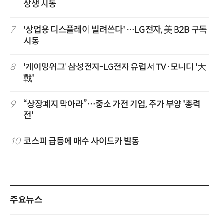
상생 시동
7
'상업용 디스플레이 빌려쓴다' …LG전자, 美 B2B 구독
시동
8
'게이밍위크' 삼성전자-LG전자 유럽서 TV·모니터 '大
戰'
9
“상장폐지 막아라”…중소 가전 기업, 주가 부양 '총력
전'
10
코스피 급등에 매수 사이드카 발동
주요뉴스