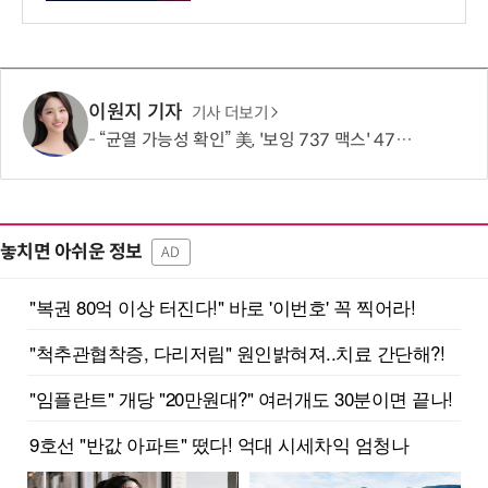
이원지 기자
기사 더보기
“균열 가능성 확인” 美, '보잉 737 맥스' 471대 점검 명령…한국 노선은 괜찮나?
놓치면 아쉬운 정보
AD