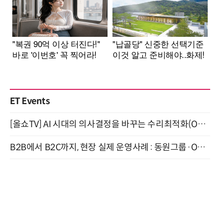
ET Events
[올쇼TV] AI 시대의 의사결정을 바꾸는 수리최적화(Optimization) 소개 (8/20 생방송)
B2B에서 B2C까지, 현장 실제 운영사례 : 동원그룹·OCI·다이닝브랜즈그룹·당근 (8/27)