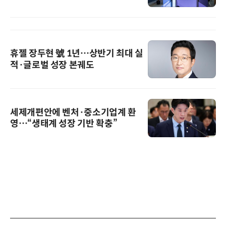
휴젤 장두현 號 1년…상반기 최대 실
적·글로벌 성장 본궤도
세제개편안에 벤처·중소기업계 환
영…“생태계 성장 기반 확충”