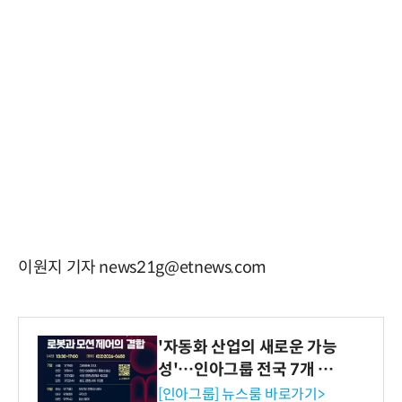
이원지 기자 news21g@etnews.com
'자동화 산업의 새로운 가능
성'…인아그룹 전국 7개 도
시 세미나 페어 개최
[인아그룹] 뉴스룸 바로가기>