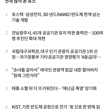
전국 많이 본 뉴스
1
포스텍·삼성전자, 3D 낸드(NAND) 반도체 한계 넘는
기술 개발
2
전남광주시, 45개 공공기관 유치 막판 총력전…100여
명 추진단 확대 개편
3
국립대구과학관, 대구 인기 관광지 공공기관 1위 선
정…과기정통부 기타공공기관 경영평가 'A등급(우수)'
겹경사
4
“손녀들 같아서” 태국인 관광객 밥값 내준 할아버지
“원래 그런거야”
5
태풍 소멸 뒤 더 뜨거워진다…'재난급 폭염' 장기화
6
KIST, 기존 반도체 공정으로 전기·빛 신호 한 번에 읽