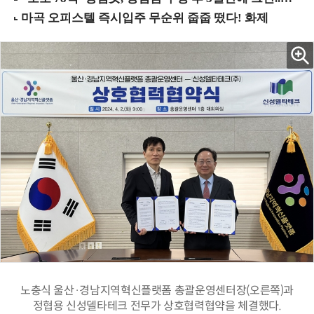
노충식 울산·경남지역혁신플랫폼 총괄운영센터장(오른쪽)과
정협용 신성델타테크 전무가 상호협력협약을 체결했다.