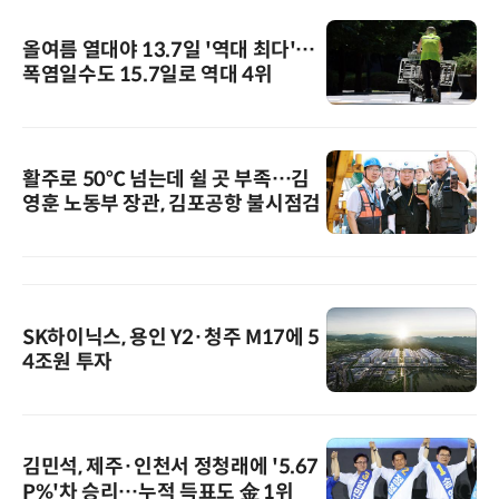
올여름 열대야 13.7일 '역대 최다'…
폭염일수도 15.7일로 역대 4위
활주로 50℃ 넘는데 쉴 곳 부족…김
영훈 노동부 장관, 김포공항 불시점검
SK하이닉스, 용인 Y2·청주 M17에 5
4조원 투자
김민석, 제주·인천서 정청래에 '5.67
P%'차 승리…누적 득표도 金 1위