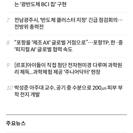
는 '광반도체 BCI 칩' 구현
7
전남광주시, '반도체 클러스터 지정' 긴급 점검회의…
전방위 총력전
8
“포항을 '제조 AX' 글로벌 거점으로”…포항TP, 한·중
'피지컬 AI' 글로벌 협력 속도
9
[르포]아이들이 직접 첨단 전자현미경 다루며 과학원
리 체득...과학체험 제공 '주니어닥터' 현장
10
박성준 아주대 교수, 공기 중 수분으로 200㎛ 피부 부
착 전지 개발
주요뉴스