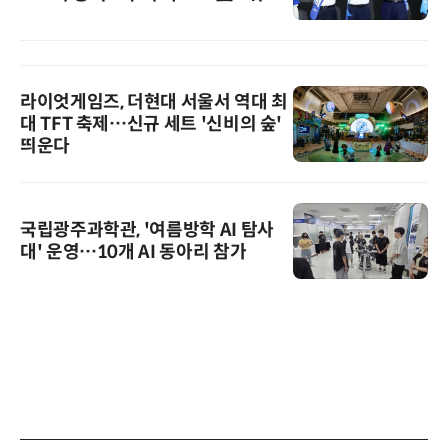
라이엇게임즈, 더현대 서울서 역대 최
대 TFT 축제…신규 세트 '신비의 숲'
띄운다
국립광주과학관, '여름방학 AI 탐사
대' 운영…10개 AI 동아리 참가