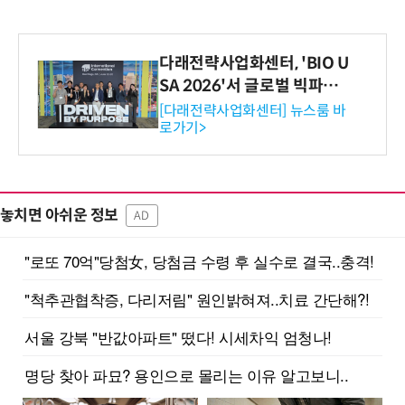
다래전략사업화센터, 'BIO U
SA 2026'서 글로벌 빅파마
와의 비즈니스 미팅 지원…K
[다래전략사업화센터] 뉴스룸 바
로가기>
-바이오 해외 진출 교두보 확
보
놓치면 아쉬운 정보
AD