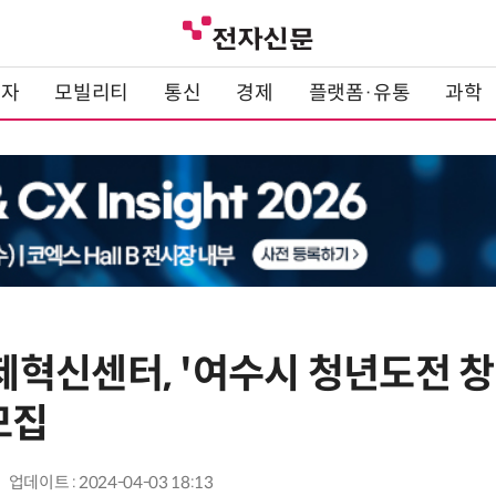
전자
모빌리티
통신
경제
플랫폼·유통
과학
혁신센터, '여수시 청년도전 창
모집
업데이트 : 2024-04-03 18:13