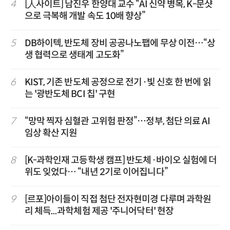
4
[人사이트] 남진우 한양대 교수 “AI 신약 병목, K-문샷
으로 극복해 개발 속도 10배 향상”
5
DB하이텍, 반도체 장비 공공나노팹에 무상 이전…“상
생 협력으로 생태계 고도화”
6
KIST, 기존 반도체 공정으로 전기·빛 신호 한 번에 읽
는 '광반도체 BCI 칩' 구현
7
“망막 찍자 심혈관 고위험 판정”…정부, 첨단 의료 AI
임상 확산 지원
8
[K-과학인재 고등학생 캠프] 반도체·바이오 실험에 더
위도 잊었다… “내년 2기로 이어집니다”
9
[르포]아이들이 직접 첨단 전자현미경 다루며 과학원
리 체득...과학체험 제공 '주니어닥터' 현장