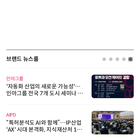
브랜드 뉴스룸
인아그룹
'자동화 산업의 새로운 가능성'…
인아그룹 전국 7개 도시 세미나 페
어 개최
AIPD
“특허분석도 AI와 함께”…IP산업
'AX' 시대 본격화, 지식재산처 1호
AI IP데이터분석사 탄생