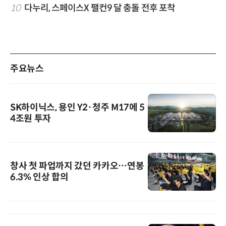
10
다누리, 스페이스X 팰컨9 달 충돌 전후 포착
주요뉴스
SK하이닉스, 용인 Y2·청주 M17에 5
4조원 투자
창사 첫 파업까지 갔던 카카오…연봉
6.3% 인상 합의