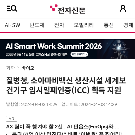
AI·SW
반도체
전자
모빌리티
통신
경제
과학
바이오
질병청, 소아마비백신 생산시설 세계보
건기구 임시밀폐인증(ICC) 획득 지원
발행일 : 2024-04-03 14:29
업데이트 : 2024-04-03 14:29
AX 팀이 꼭 챙겨야 할 2선 : AI 핀옵스(FinOps)와 토큰 거버넌스 (8/21 잠실역)