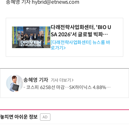
송혜영 기자 hybrid@etnews.com
다래전략사업화센터, 'BIO U
SA 2026'서 글로벌 빅파마
와의 비즈니스 미팅 지원…K
[다래전략사업화센터] 뉴스룸 바
로가기>
-바이오 해외 진출 교두보 확
보
송혜영 기자
기사 더보기
코스피 6258선 마감…SK하이닉스 4.88% 내려
놓치면 아쉬운 정보
AD