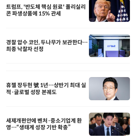
트럼프, '반도체 핵심 원료' 폴리실리
콘 파생상품에 15% 관세
경찰 압수 코인, 두나무가 보관한다…
최종 낙찰자 선정
휴젤 장두현 號 1년…상반기 최대 실
적·글로벌 성장 본궤도
세제개편안에 벤처·중소기업계 환
영…“생태계 성장 기반 확충”