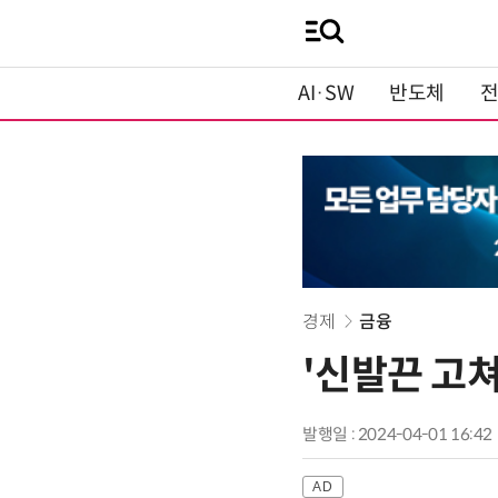
AI·SW
반도체
경제
금융
'신발끈 고쳐
발행일 : 2024-04-01 16:42