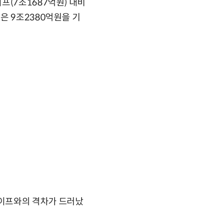
프(7조1687억원) 대비
은 9조2380억원을 기
라이프와의 격차가 드러났