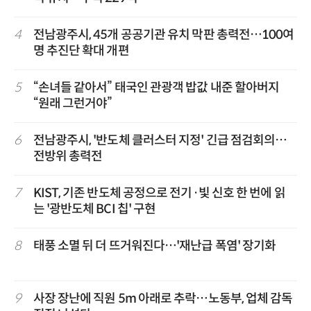
4
전남광주시, 45개 공공기관 유치 막판 총력전…100여
명 추진단 확대 개편
5
“손녀들 같아서” 태국인 관광객 밥값 내준 할아버지
“원래 그런거야”
6
전남광주시, '반도체 클러스터 지정' 긴급 점검회의…
전방위 총력전
7
KIST, 기존 반도체 공정으로 전기·빛 신호 한 번에 읽
는 '광반도체 BCI 칩' 구현
8
태풍 소멸 뒤 더 뜨거워진다…'재난급 폭염' 장기화
9
사장 장난에 직원 5m 아래로 추락…노동부, 업체 감독