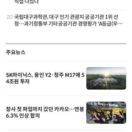
직접 나섰다
10
국립대구과학관, 대구 인기 관광지 공공기관 1위 선
정…과기정통부 기타공공기관 경영평가 'A등급(우수)'
겹경사
주요뉴스
SK하이닉스, 용인 Y2·청주 M17에 5
4조원 투자
창사 첫 파업까지 갔던 카카오…연봉
6.3% 인상 합의