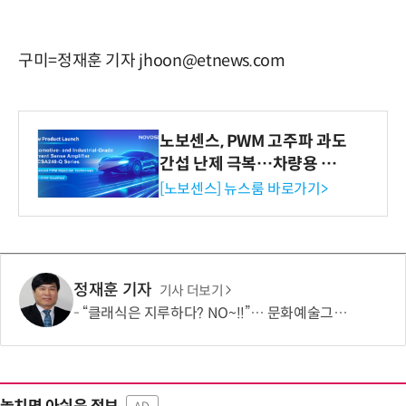
구미=정재훈 기자 jhoon@etnews.com
노보센스, PWM 고주파 과도
간섭 난제 극복…차량용 전
류 감지 증폭기
[노보센스] 뉴스룸 바로가기>
정재훈 기자
기사 더보기
“클래식은 지루하다? NO~!!”… 문화예술그룹 더같음, 관객 소통형 '춤추는 오케스트라' 런칭 쇼케이스 개최