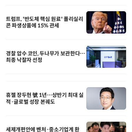
트럼프, '반도체 핵심 원료' 폴리실리
콘 파생상품에 15% 관세
경찰 압수 코인, 두나무가 보관한다…
최종 낙찰자 선정
휴젤 장두현 號 1년…상반기 최대 실
적·글로벌 성장 본궤도
세제개편안에 벤처·중소기업계 환