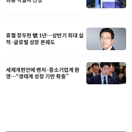
최종 낙찰자 선정
휴젤 장두현 號 1년…상반기 최대 실
적·글로벌 성장 본궤도
세제개편안에 벤처·중소기업계 환
영…“생태계 성장 기반 확충”