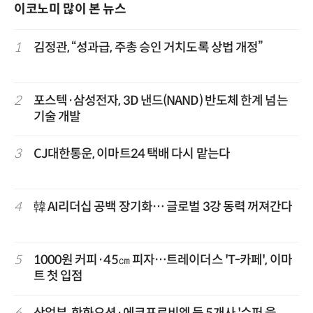
이코노미 많이 본 뉴스
1
김정관, “성과급, 주총 승인 거치도록 상법 개정”
2
포스텍·삼성전자, 3D 낸드(NAND) 반도체 한계 넘는
기술 개발
3
CJ대한통운, 이마트24 택배 다시 맡는다
4
韓 AI리더십 공백 장기화… 글로벌 3강 동력 꺼져간다
5
1000원 커피·45㎝ 피자…트레이더스 'T-카페', 이마
트 첫 입점
6
산업부, 한화오션·에코프로비엠 등 5개사 '슈퍼 을