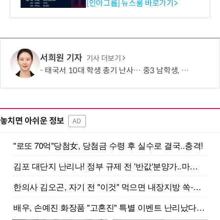
시 세미나 페어 개최
[인아그룹] 뉴스룸 바로가기>
서희원 기자
기사 더보기
태국서 10대 학생 총기 난사… 중3 남학생, 조부모·교사 등 8명 살해
놓치면 아쉬운 정보
AD