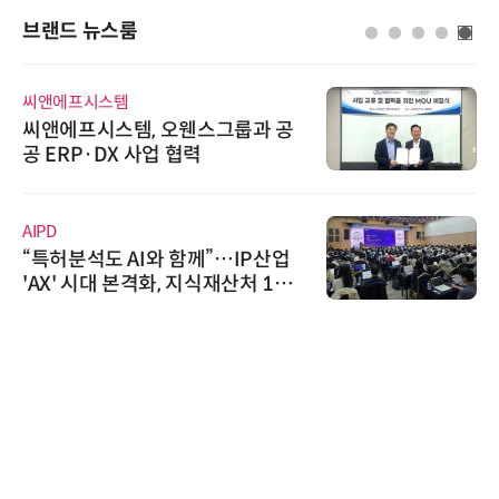
브랜드 뉴스룸
씨앤에프시스템
씨앤에프시스템, 오웬스그룹과 공
공 ERP·DX 사업 협력
AIPD
“특허분석도 AI와 함께”…IP산업
'AX' 시대 본격화, 지식재산처 1호
AI IP데이터분석사 탄생