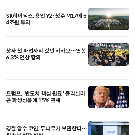
SK하이닉스, 용인 Y2·청주 M17에 5
4조원 투자
창사 첫 파업까지 갔던 카카오…연봉
6.3% 인상 합의
트럼프, '반도체 핵심 원료' 폴리실리
콘 파생상품에 15% 관세
경찰 압수 코인, 두나무가 보관한다…