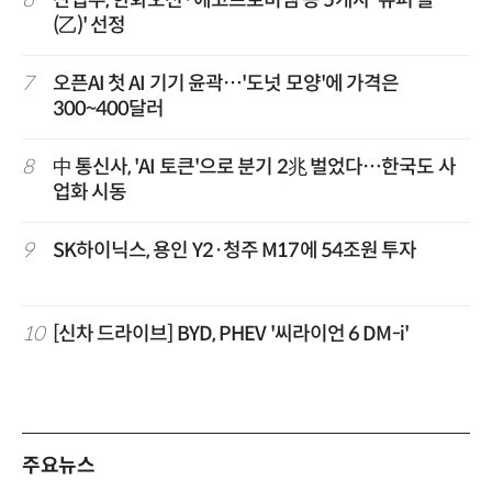
(乙)' 선정
7
오픈AI 첫 AI 기기 윤곽…'도넛 모양'에 가격은
300~400달러
8
中 통신사, 'AI 토큰'으로 분기 2兆 벌었다…한국도 사
업화 시동
9
SK하이닉스, 용인 Y2·청주 M17에 54조원 투자
10
[신차 드라이브] BYD, PHEV '씨라이언 6 DM-i'
주요뉴스