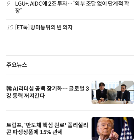
9
LGU+, AIDC에 2조 투자…“외부 조달 없이 단계적 확
장”
10
[ET톡] 방미통위의 빈 의자
주요뉴스
韓 AI리더십 공백 장기화… 글로벌 3
강 동력 꺼져간다
트럼프, '반도체 핵심 원료' 폴리실리
콘 파생상품에 15% 관세