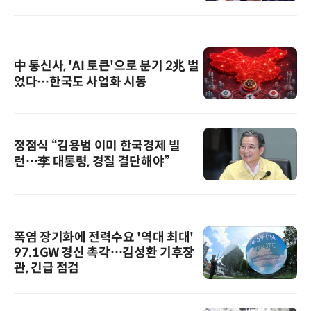
中 통신사, 'AI 토큰'으로 분기 2兆 벌
었다…한국도 사업화 시동
정점식 “김용범 이미 한국경제 빌
런…李 대통령, 경질 결단해야”
폭염 장기화에 전력수요 '역대 최대'
97.1GW 경신 촉각…김성환 기후장
관, 긴급 점검