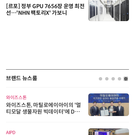
[르포] 정부 GPU 7656장 운영 최전
선…'NHN 팩토리X' 가보니
브랜드 뉴스룸
와이즈스톤
와이즈스톤, 마틸로에이아이의 '멀
티모달 생물자원 빅데이터'에 DQ
인증 최고 등급 수여
AIPD