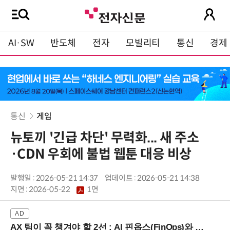
AI·SW
반도체
전자
모빌리티
통신
경제
통신
게임
뉴토끼 '긴급 차단' 무력화... 새 주소
·CDN 우회에 불법 웹툰 대응 비상
발행일 : 2026-05-21 14:37
업데이트 : 2026-05-21 14:38
지면 :
2026-05-22
1면
AX 팀이 꼭 챙겨야 할 2선 : AI 핀옵스(FinOps)와 토큰 거버넌스 (8/21 잠실역)