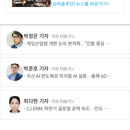
리 성료
[슈퍼솔루션] 뉴스룸 바로가기>
박정은 기자
기사 더보기
게임산업법 개편 논의 본격화... “진흥 중심 전환 속 세부 보완 필요”
박준호 기자
기사 더보기
국산 AI 반도체로 피지컬 AI 실증…올해 600억 투입
최다현 기자
기사 더보기
CJ ENM, 하반기 글로벌 공략 속도…인도 등 신규 시장 개척