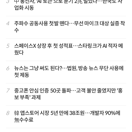
3
中 통신사, 'AI 토큰'으로 분기 2兆 벌었다…한국도 사
업화 시동
4
주파수 공동사용 첫발 뗀다…무선 마이크 대상 실증 착
수
5
스페이스X 상장 후 첫 성적표…스타링크가 AI 적자 메
웠다
6
뉴스는 그냥 써도 된다?…법원, 방송 뉴스 무단 사용에
첫 제동
7
중고폰 안심 인증 50곳 돌파…고객 불안 줄였지만 '홍
보 부족' 과제
8
韓 앱스토어 시장 5년 만에 38조원…개발자 90%에
無수수료