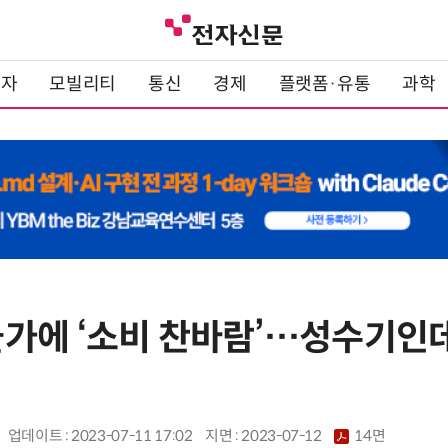
전자
모빌리티
통신
경제
플랫폼·유통
과학
가에 ‘소비 찬바람’…성수기인데
업데이트 : 2023-07-11 17:02
지면 :
2023-07-12
14면