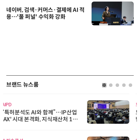
네이버, 검색·커머스·결제에 AI 적
용…'풀 퍼널' 수익화 강화
브랜드 뉴스룸
노보센스
노보센스, PWM 고주파 과도 간섭
난제 극복…차량용 전류 감지 증폭
기