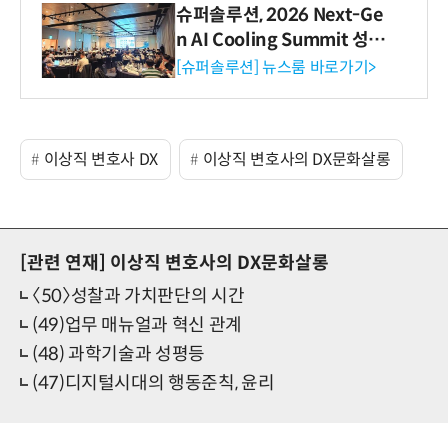
슈퍼솔루션, 2026 Next-Ge
n AI Cooling Summit 성황
리 성료
[슈퍼솔루션] 뉴스룸 바로가기>
이상직 변호사 DX
이상직 변호사의 DX문화살롱
[관련 연재]
이상직 변호사의 DX문화살롱
〈50〉성찰과 가치판단의 시간
(49)업무 매뉴얼과 혁신 관계
(48) 과학기술과 성평등
(47)디지털시대의 행동준칙, 윤리