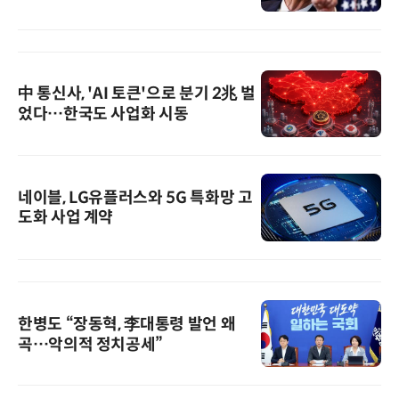
中 통신사, 'AI 토큰'으로 분기 2兆 벌
었다…한국도 사업화 시동
네이블, LG유플러스와 5G 특화망 고
도화 사업 계약
한병도 “장동혁, 李대통령 발언 왜
곡…악의적 정치공세”