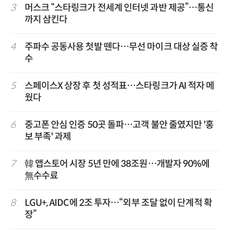
3
머스크 “스타링크가 전세계 인터넷 과반 제공”…통신
까지 삼킨다
4
주파수 공동사용 첫발 뗀다…무선 마이크 대상 실증 착
수
5
스페이스X 상장 후 첫 성적표…스타링크가 AI 적자 메
웠다
6
중고폰 안심 인증 50곳 돌파…고객 불안 줄였지만 '홍
보 부족' 과제
7
韓 앱스토어 시장 5년 만에 38조원…개발자 90%에
無수수료
8
LGU+, AIDC에 2조 투자…“외부 조달 없이 단계적 확
장”