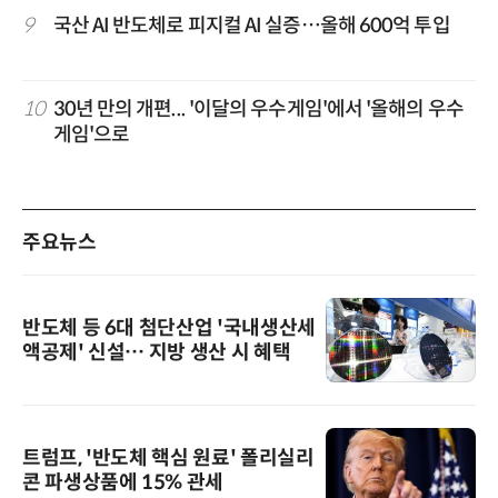
9
국산 AI 반도체로 피지컬 AI 실증…올해 600억 투입
10
30년 만의 개편... '이달의 우수게임'에서 '올해의 우수
게임'으로
주요뉴스
반도체 등 6대 첨단산업 '국내생산세
액공제' 신설… 지방 생산 시 혜택
트럼프, '반도체 핵심 원료' 폴리실리
콘 파생상품에 15% 관세