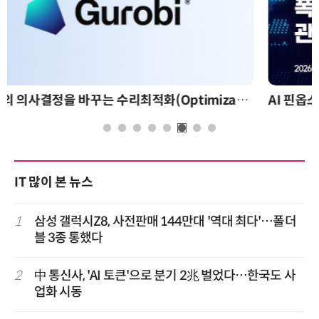
AI 핀옵스 실전 세미나: 폭증하는 AI 토큰 비용 관리 전략
IT 많이 본 뉴스
1
삼성 갤럭시Z8, 사전판매 144만대 '역대 최다'…폴더
블 3종 통했다
2
中 통신사, 'AI 토큰'으로 분기 2兆 벌었다…한국도 사
업화 시동