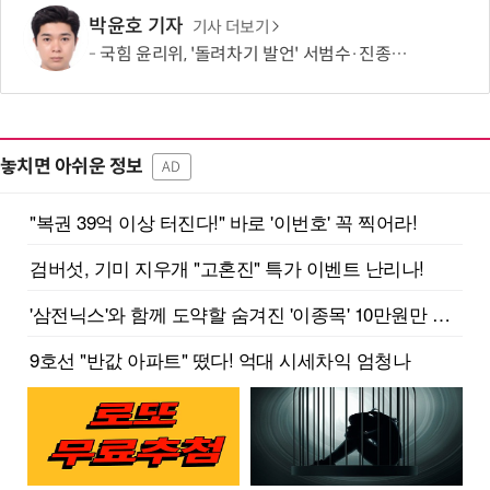
박윤호 기자
기사 더보기
국힘 윤리위, '돌려차기 발언' 서범수·진종오 징계 절차 개시
놓치면 아쉬운 정보
AD