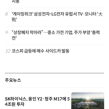
시동
8
'게이밍위크' 삼성전자-LG전자 유럽서 TV·모니터 '大
戰'
9
“상장폐지 막아라”…중소 가전 기업, 주가 부양 '총력
전'
10
코스피 급등에 매수 사이드카 발동
주요뉴스
SK하이닉스, 용인 Y2·청주 M17에 5
4조원 투자