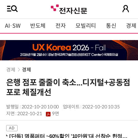
AI·SW
반도체
전자
모빌리티
통신
경제
경제
경제
은행 점포 줄줄이 축소...디지털+공동점
포로 체질개선
발행일 : 2022-10-20 10:00
업데이트 : 2022-10-20 10:35
지면 :
2022-10-21
9면
[단독] 명품퍼터 ~60%할인 '10만원'대 선착순 한정판매!