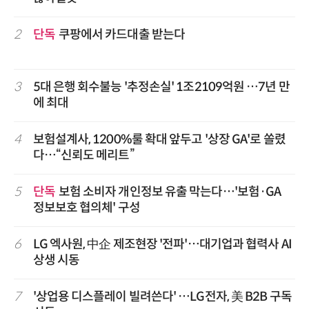
2
단독
쿠팡에서 카드대출 받는다
3
5대 은행 회수불능 '추정손실' 1조2109억원 …7년 만
에 최대
4
보험설계사, 1200%룰 확대 앞두고 '상장 GA'로 쏠렸
다…“신뢰도 메리트”
5
단독
보험 소비자 개인정보 유출 막는다…'보험·GA
정보보호 협의체' 구성
6
LG 엑사원, 中企 제조현장 '전파'…대기업과 협력사 AI
상생 시동
7
'상업용 디스플레이 빌려쓴다' …LG전자, 美 B2B 구독