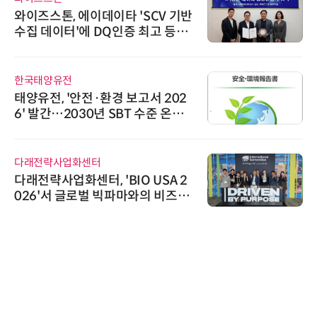
와이즈스톤, 에이데이타 'SCV 기반
수집 데이터'에 DQ인증 최고 등급
수여
한국태양유전
태양유전, '안전·환경 보고서 202
6' 발간…2030년 SBT 수준 온실
가스 감축 추진
다래전략사업화센터
다래전략사업화센터, 'BIO USA 2
026'서 글로벌 빅파마와의 비즈니
스 미팅 지원…K-바이오 해외 진출
교두보 확보