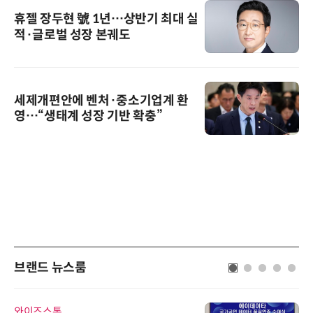
휴젤 장두현 號 1년…상반기 최대 실
적·글로벌 성장 본궤도
세제개편안에 벤처·중소기업계 환
영…“생태계 성장 기반 확충”
브랜드 뉴스룸
와이즈스톤