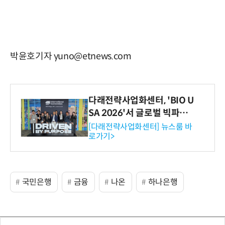
박윤호기자 yuno@etnews.com
다래전략사업화센터, 'BIO U
SA 2026'서 글로벌 빅파마
와의 비즈니스 미팅 지원…K
[다래전략사업화센터] 뉴스룸 바
로가기>
-바이오 해외 진출 교두보 확
보
국민은행
금융
나온
하나은행