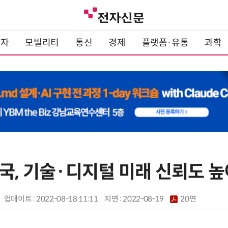
전자
모빌리티
통신
경제
플랫폼·유통
과학
국, 기술·디지털 미래 신뢰도 높
업데이트 : 2022-08-18 11:11
지면 :
2022-08-19
20면