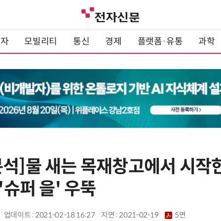
전자
모빌리티
통신
경제
플랫폼·유통
과학
석]물 새는 목재창고에서 시작한 
'슈퍼 을' 우뚝
업데이트 : 2021-02-18 16:27
지면 :
2021-02-19
5면