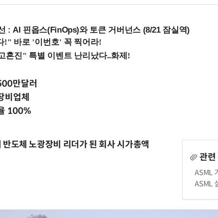
 : AI 핀옵스(FinOps)와 토큰 거버넌스 (8/21 잠실역)
500만달러
광장비업체
율 100%
만에 반도체 노광장비 리더가 된 회사 시가총액
관련
ASML
ASML