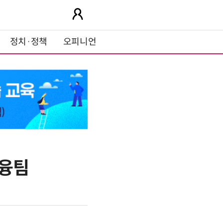
정치·정책
오피니언
금융팀