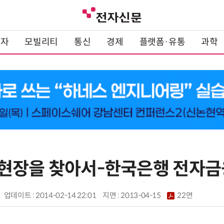
전자
모빌리티
통신
경제
플랫폼·유통
과학
현장을 찾아서-한국은행 전자
업데이트 : 2014-02-14 22:01
지면 :
2013-04-15
22면