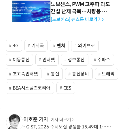
노보센스, PWM 고주파 과도
간섭 난제 극복…차량용 전
류 감지 증폭기
[노보센스] 뉴스룸 바로가기>
4G
기지국
벤처
와이브로
이동통신
인터넷
정보통신
주파수
초고속인터넷
통신
통신장비
트래픽
BEA시스템즈코리아
CES
이호준 기자
기사 더보기
GIST, 2026 수시모집 경쟁률 15.49대 1…최근 5년간 지원자 62% ↑