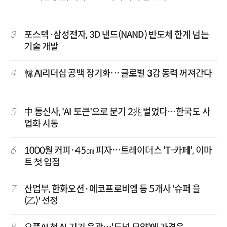
3
포스텍·삼성전자, 3D 낸드(NAND) 반도체 한계 넘는
기술 개발
4
韓 AI리더십 공백 장기화… 글로벌 3강 동력 꺼져간다
5
中 통신사, 'AI 토큰'으로 분기 2兆 벌었다…한국도 사
업화 시동
6
1000원 커피·45㎝ 피자…트레이더스 'T-카페', 이마
트 첫 입점
7
산업부, 한화오션·에코프로비엠 등 5개사 '슈퍼 을
(乙)' 선정