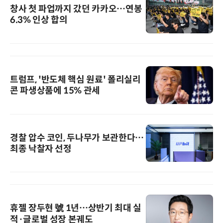
창사 첫 파업까지 갔던 카카오…연봉
6.3% 인상 합의
트럼프, '반도체 핵심 원료' 폴리실리
콘 파생상품에 15% 관세
경찰 압수 코인, 두나무가 보관한다…
최종 낙찰자 선정
휴젤 장두현 號 1년…상반기 최대 실
적·글로벌 성장 본궤도