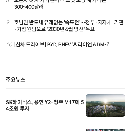
8
오픈AI 첫 AI 기기 윤곽…'도넛 모양'에 가격은
300~400달러
9
호남권 반도체 유례없는 '속도전'…정부·지자체·기관
·기업 원팀으로 '2030년 6월 양산' 목표
10
[신차 드라이브] BYD, PHEV '씨라이언 6 DM-i'
주요뉴스
SK하이닉스, 용인 Y2·청주 M17에 5
4조원 투자