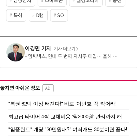
삼성전자
스마트폰
퀄컴코리아
통신
특허
D램
SO
이경민 기자
기사 더보기
엠씨넥스, 연내 두 번째 자사주 매입… 올해 취득분 전량 소각
놓치면 아쉬운 정보
AD