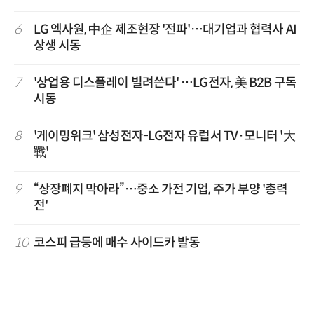
6
LG 엑사원, 中企 제조현장 '전파'…대기업과 협력사 AI
상생 시동
7
'상업용 디스플레이 빌려쓴다' …LG전자, 美 B2B 구독
시동
8
'게이밍위크' 삼성전자-LG전자 유럽서 TV·모니터 '大
戰'
9
“상장폐지 막아라”…중소 가전 기업, 주가 부양 '총력
전'
10
코스피 급등에 매수 사이드카 발동