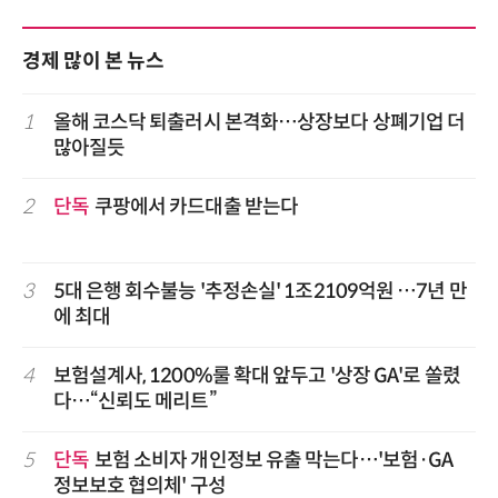
경제 많이 본 뉴스
1
올해 코스닥 퇴출러시 본격화…상장보다 상폐기업 더
많아질듯
2
단독
쿠팡에서 카드대출 받는다
3
5대 은행 회수불능 '추정손실' 1조2109억원 …7년 만
에 최대
4
보험설계사, 1200%룰 확대 앞두고 '상장 GA'로 쏠렸
다…“신뢰도 메리트”
5
단독
보험 소비자 개인정보 유출 막는다…'보험·GA
정보보호 협의체' 구성