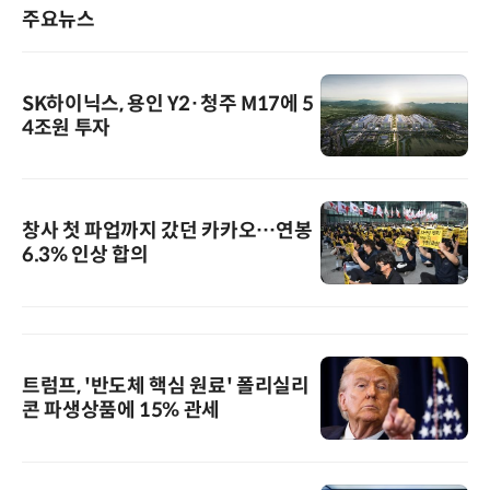
주요뉴스
SK하이닉스, 용인 Y2·청주 M17에 5
4조원 투자
창사 첫 파업까지 갔던 카카오…연봉
6.3% 인상 합의
트럼프, '반도체 핵심 원료' 폴리실리
콘 파생상품에 15% 관세