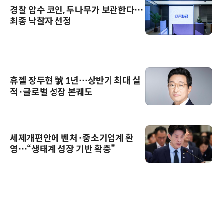
경찰 압수 코인, 두나무가 보관한다…
최종 낙찰자 선정
휴젤 장두현 號 1년…상반기 최대 실
적·글로벌 성장 본궤도
세제개편안에 벤처·중소기업계 환
영…“생태계 성장 기반 확충”