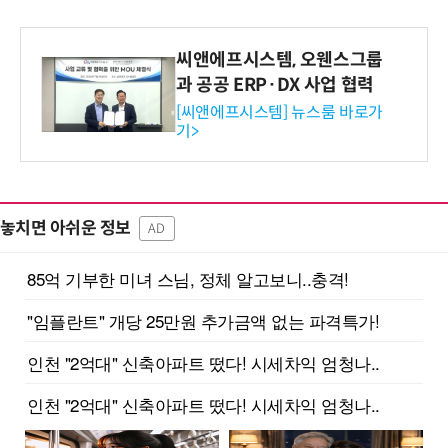
씨앤에프시스템, 오웬스그룹
과 공공 ERP·DX 사업 협력
[씨앤에프시스템] 뉴스룸 바로가
기>
놓치면 아쉬운 정보
AD