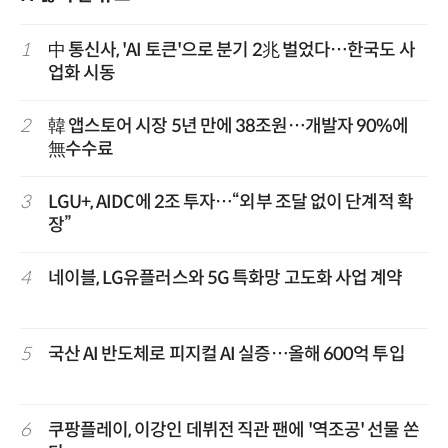
1
中 통신사, 'AI 토큰'으로 분기 2兆 벌었다…한국도 사
업화 시동
2
韓 앱스토어 시장 5년 만에 38조원…개발자 90%에
無수수료
3
LGU+, AIDC에 2조 투자…“외부 조달 없이 단계적 확
장”
4
네이블, LG유플러스와 5G 특화망 고도화 사업 계약
5
국산 AI 반도체로 피지컬 AI 실증…올해 600억 투입
6
쿠팡플레이, 이강인 데뷔전 직관 팬에 '역조공' 선물 쏜