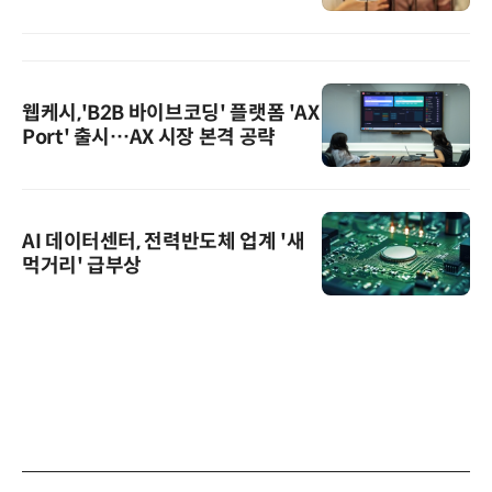
웹케시,'B2B 바이브코딩' 플랫폼 'AX
Port' 출시…AX 시장 본격 공략
AI 데이터센터, 전력반도체 업계 '새
먹거리' 급부상