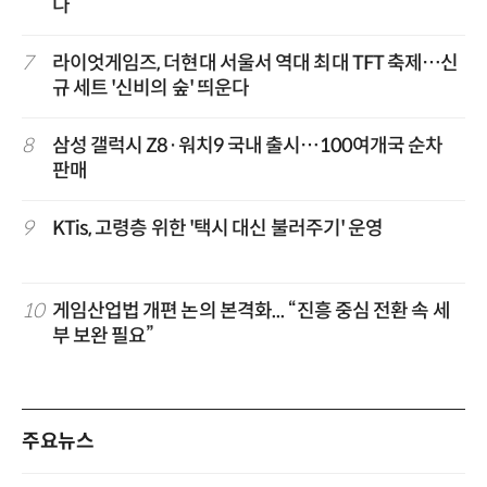
다
7
라이엇게임즈, 더현대 서울서 역대 최대 TFT 축제…신
규 세트 '신비의 숲' 띄운다
8
삼성 갤럭시 Z8·워치9 국내 출시…100여개국 순차
판매
9
KTis, 고령층 위한 '택시 대신 불러주기' 운영
10
게임산업법 개편 논의 본격화... “진흥 중심 전환 속 세
부 보완 필요”
주요뉴스