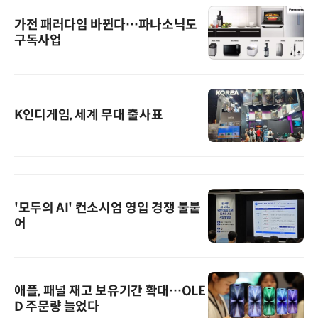
가전 패러다임 바뀐다…파나소닉도
구독사업
K인디게임, 세계 무대 출사표
'모두의 AI' 컨소시엄 영입 경쟁 불붙
어
애플, 패널 재고 보유기간 확대…OLE
D 주문량 늘었다