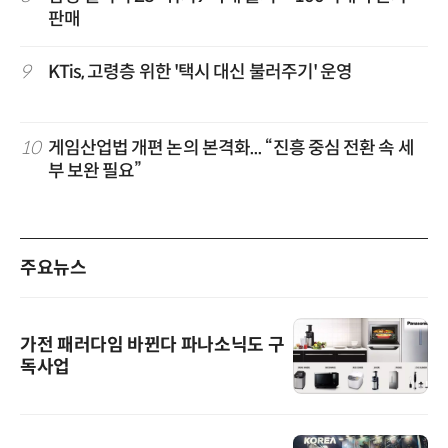
판매
9
KTis, 고령층 위한 '택시 대신 불러주기' 운영
10
게임산업법 개편 논의 본격화... “진흥 중심 전환 속 세
부 보완 필요”
주요뉴스
가전 패러다임 바뀐다 파나소닉도 구
독사업