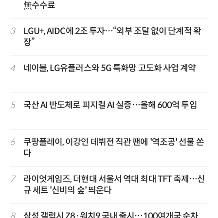
無수수료
3
LGU+, AIDC에 2조 투자…“외부 조달 없이 단계적 확
장”
4
네이블, LG유플러스와 5G 특화망 고도화 사업 계약
5
국산 AI 반도체로 피지컬 AI 실증…올해 600억 투입
6
쿠팡플레이, 이강인 데뷔전 직관 팬에 '역조공' 선물 쏜
다
7
라이엇게임즈, 더현대 서울서 역대 최대 TFT 축제…신
규 세트 '신비의 숲' 띄운다
8
삼성 갤럭시 Z8·워치9 국내 출시…100여개국 순차