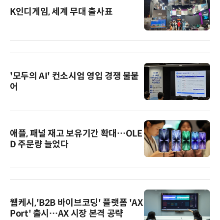
K인디게임, 세계 무대 출사표
'모두의 AI' 컨소시엄 영입 경쟁 불붙
어
애플, 패널 재고 보유기간 확대…OLE
D 주문량 늘었다
웹케시,'B2B 바이브코딩' 플랫폼 'AX
Port' 출시…AX 시장 본격 공략